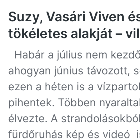
Suzy, Vasári Viven é
tökéletes alakját – v
Habár a július nem kezdő
ahogyan június távozott, 
ezen a héten is a vízpart
pihentek. Többen nyaraltak,
élvezte. A strandolásokbó
fürdőruhás kép és videó i