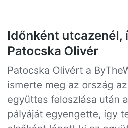
Időnként utcazenél, 
Patocska Olivér
Patocska Olivért a ByThe
ismerte meg az ország az
együttes feloszlása után 
pályáját egyengette, így te