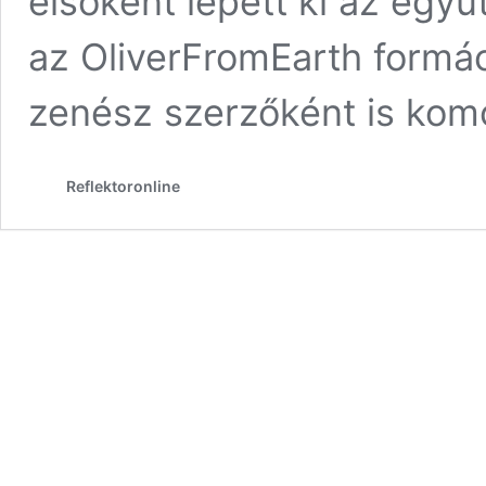
elsőként lépett ki az együ
az OliverFromEarth formáció
zenész szerzőként is komo
Reflektoronline