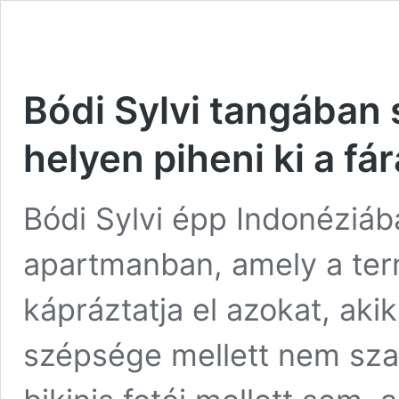
Bódi Sylvi tangában 
helyen piheni ki a fá
Bódi Sylvi épp Indonéziá
apartmanban, amely a ter
kápráztatja el azokat, aki
szépsége mellett nem sza