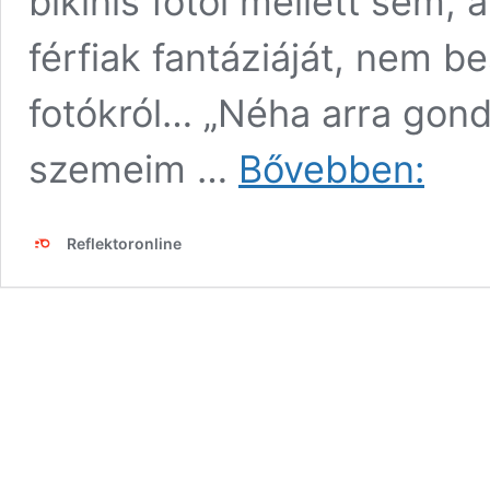
bikinis fotói mellett sem,
férfiak fantáziáját, nem b
fotókról… „Néha arra gond
Bódi
szemeim …
Bővebben:
Sylvi
tangába
szexizett
Reflektoronline
káprázat
helyen
piheni
ki
a
fáradalma
a
modell
–
fotók