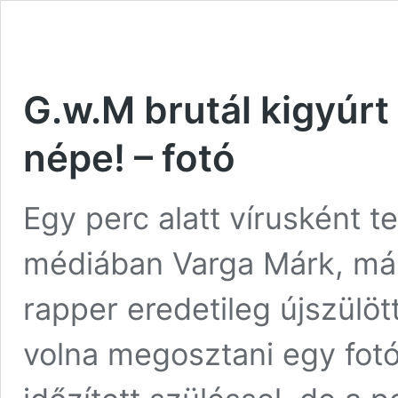
G.w.M brutál kigyúrt
népe! – fotó
Egy perc alatt vírusként t
médiában Varga Márk, más 
rapper eredetileg újszülött
volna megosztani egy fotót