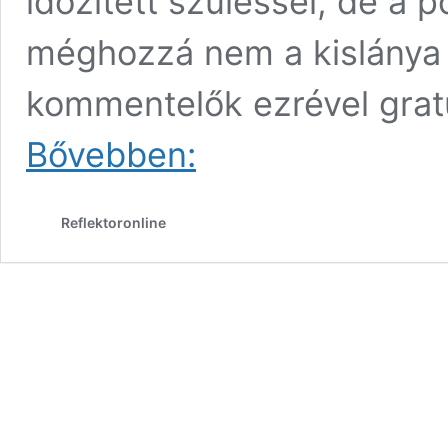
időzített szüléssel, de a p
méghozzá nem a kislánya m
kommentelők ezrével grat
G.w.M
Bővebben:
brutál
kigyúrt
testén
Reflektoronline
röhög
az
internet
népe!
–
fotó