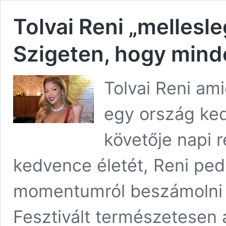
Tolvai Reni „mellesleg
Szigeten, hogy minde
Tolvai Reni am
egy ország ked
követője napi 
kedvence életét, Reni ped
momentumról beszámolni a
Fesztivált természetesen 