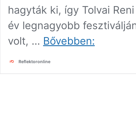
hagyták ki, így Tolvai Reni
év legnagyobb fesztiválján
Tolvai
volt, …
Bővebben:
Reni
„mellesleg”
olyat
Reflektoronline
villantott
a
Szigeten,
hogy
mindenki
csak
nézett!
–
fotó