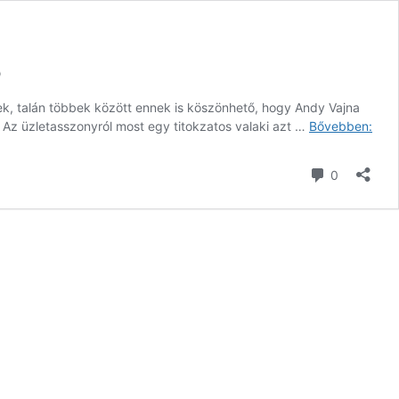
ó
nek, talán többek között ennek is köszönhető, hogy Andy Vajna
Vajn
a Az üzletasszonyról most egy titokzatos valaki azt …
Bővebben:
Timi
megö
hozzászól
0
a
pilla
amik
meg
a
fürd
–
fotó