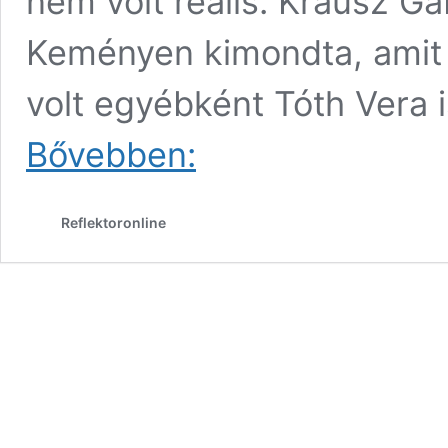
nem volt reális. Krausz Gá
Keményen kimondta, amit 
volt egyébként Tóth Vera is
Durva!
Bővebben:
Felháborodtak
a
nézők
Reflektoronline
Krausz
Gábor
győzelmén!
„Most
lehet
igazán
fricskázni…”