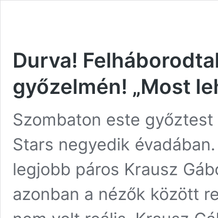
Durva! Felháborodta
győzelmén! „Most leh
Szombaton este győztest h
Stars negyedik évadában. 
legjobb páros Krausz Gábo
azonban a nézők között r