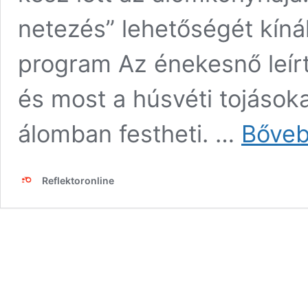
netezés” lehetőségét kíná
program Az énekesnő leírt
és most a húsvéti tojások
álomban festheti. …
Bőveb
Reflektoronline