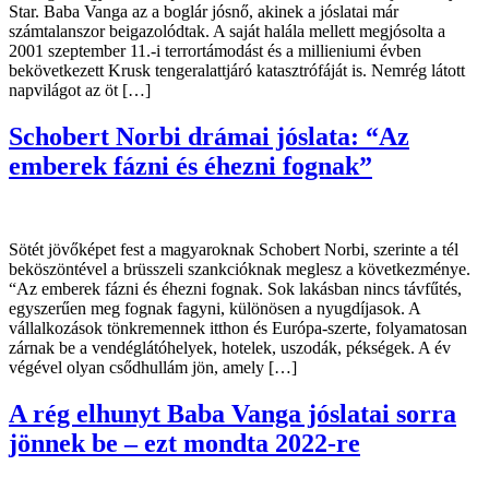
Star. Baba Vanga az a boglár jósnő, akinek a jóslatai már
számtalanszor beigazolódtak. A saját halála mellett megjósolta a
2001 szeptember 11.-i terrortámodást és a millieniumi évben
bekövetkezett Krusk tengeralattjáró katasztrófáját is. Nemrég látott
napvilágot az öt […]
Schobert Norbi drámai jóslata: “Az
emberek fázni és éhezni fognak”
Sötét jövőképet fest a magyaroknak Schobert Norbi, szerinte a tél
beköszöntével a brüsszeli szankcióknak meglesz a következménye.
“Az emberek fázni és éhezni fognak. Sok lakásban nincs távfűtés,
egyszerűen meg fognak fagyni, különösen a nyugdíjasok. A
vállalkozások tönkremennek itthon és Európa-szerte, folyamatosan
zárnak be a vendéglátóhelyek, hotelek, uszodák, pékségek. A év
végével olyan csődhullám jön, amely […]
A rég elhunyt Baba Vanga jóslatai sorra
jönnek be – ezt mondta 2022-re