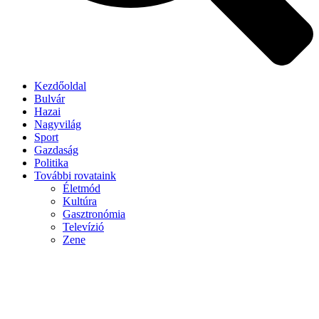
Kezdőoldal
Bulvár
Hazai
Nagyvilág
Sport
Gazdaság
Politika
További rovataink
Életmód
Kultúra
Gasztronómia
Televízió
Zene