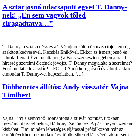
A sztárjósnő odacsapott egyet T. Danny-
nek! „Én sem vagyok tőled
elragadtatva…”
T. Danny, a sztárzenész és a TV2 újdonsült műsorvezetője nemrég
szakított kedvesével, Kecskés Enikővel. Ekkor az ismert jósnő és
látnok, Lénárt Évi mondta meg a Bors szerkesztőségében a fiatal
híresség szerelmi életének jövőjét. T. Danny megtalálta a szerelmet?
Fotó buktatta le a sztárt! – FOTÓ A médium, jósnő és látnok akkor
elmondta T. Danny-vel kapcsolatban, […]
Döbbenetes állítás: Andy visszatér Vajna
Timihez!
Vajna Timi a semmiből robbantotta a bulvár-bombát, titokban
hozzáment szerelméhez, Ráthonyi Zoltánhoz. A pár nagyon szeretne
kisbabát, Timi minden lehetséges eljárással próbálkozott már az
elmúlt években, de amikor úgy tűnik, sikerrel jár, végül akkor sem