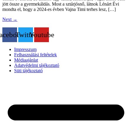
jött össze a gyermekáldás. Most a sztárjósnő, látnok Lénárt Évi
mondta el, hogy a 2024-es évben Vajna Timi terhes lesz, […]
Next
→
acebook
Twitter
Youtube
Impresszum
Felhasználási feltételek
Médiaajánlat
Adatvédelmi tájékoztató
Süti tájékoztató