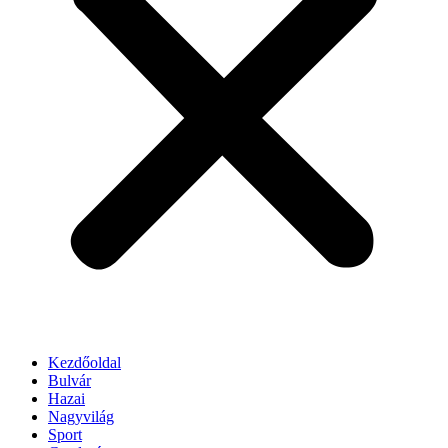
Kezdőoldal
Bulvár
Hazai
Nagyvilág
Sport