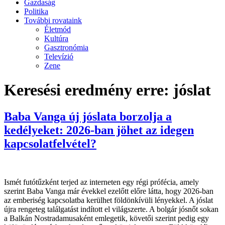
Gazdaság
Politika
További rovataink
Életmód
Kultúra
Gasztronómia
Televízió
Zene
Keresési eredmény erre:
jóslat
Baba Vanga új jóslata borzolja a
kedélyeket: 2026-ban jöhet az idegen
kapcsolatfelvétel?
Ismét futótűzként terjed az interneten egy régi prófécia, amely
szerint Baba Vanga már évekkel ezelőtt előre látta, hogy 2026-ban
az emberiség kapcsolatba kerülhet földönkívüli lényekkel. A jóslat
újra rengeteg találgatást indított el világszerte. A bolgár jósnőt sokan
a Balkán Nostradamusaként emlegetik, követői szerint pedig egy