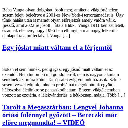
Baba Vanga olyan dolgokat jósolt meg, amiket a világtörténelem
sosem felejt, beleértve a 2001-es New York-i terrortámadást is. Úgy
tűnik halála után is maradt olyan előrejelzés amely valóra válik.
Ijesztő, amit 2022-re jósolt – írta a Blikk. Vanga 1911-ben született,
és annak ellenére, hogy 1996-ban elhunyt, a mai napig felkerül a
címlapokra a próféciáival. Vanga […]
Egy jóslat miatt váltam el a férjemtől
Sokan el sem hinnék, pedig igaz: egy jósnő miatt váltam el az
exemtől. Nem tudom ki mit gondol erről, nem is nagyon akartam
senkinek az orrára kötni. Tamással 6 évig voltunk házasok. Szinte
sosem veszekedtünk, minden problémát megoldottunk együtt, a
hálószobai életünkre se panaszkodhattam. Engem világéletemben
vonzott az ezotéria, a lélekvándorlás, a hétköznapi mágia. Több […]
Tarolt a Megasztárban: Lengyel Johanna
óriási fölénnyel győzött – Bereczki már
előre megmondta! – VIDEÓ