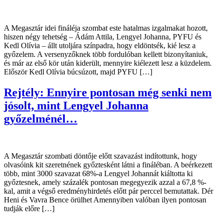
A Megasztár idei fináléja szombat este hatalmas izgalmakat hozott,
hiszen négy tehetség – Ádám Attila, Lengyel Johanna, PYFU és
Kedl Olívia – állt utoljára színpadra, hogy eldöntsék, kié lesz a
győzelem. A versenyzőknek több fordulóban kellett bizonyítaniuk,
és már az első kör után kiderült, mennyire kiélezett lesz a küzdelem.
Először Kedl Olívia búcsúzott, majd PYFU […]
Rejtély: Ennyire pontosan még senki nem
jósolt, mint Lengyel Johanna
győzelménél…
A Megasztár szombati döntője előtt szavazást indítottunk, hogy
olvasóink kit szeretnének győztesként látni a fináléban. A beérkezett
több, mint 3000 szavazat 68%-a Lengyel Johannát kiáltotta ki
győztesnek, amely százalék pontosan megegyezik azzal a 67,8 %-
kal, amit a végső eredményhirdetés előtt pár perccel bemutattak. Dér
Heni és Vavra Bence örülhet Amennyiben valóban ilyen pontosan
tudják előre […]