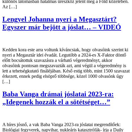
különös látomásban hatalmas űreszköz jelent meg a Föld közelében.
Az […]
Lengyel Johanna nyeri a Megasztárt?
Egyszer már bejött a jóslat… – VIDEÓ
Kedden kora este arra voltunk kíváncsiak, hogy olvasóink szerint ki
nyeri a Megasztár idei évadát. Legutóbb a 2024-es X-Faktor döntő
előtt bocsátottuk szavazásra a várható végeredményt, akkor
olvasóink pontosan megszavazták azt, ami végül a végeredmény is
lett a tehetségkutató fináléjában. Késő estig több, mint 1500 szavazat
érkezett, ennek pedig elsöprő többsége, közel 1000 olvasónk úgy
[…]
Baba Vanga drámai jóslatai 2023-ra:
„Idegenek hozzák el a sötétséget…”
A híres jósnő, a vak Baba Vanga 2023-ra jóslatai megrendítőek:
Biológiai fegyverek, napvihar, nukleáris katasztrófák- írja a Daily