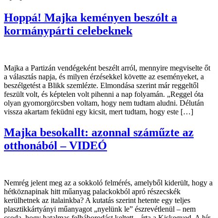
Hoppá! Majka keményen beszólt a
kormánypárti celebeknek
Majka a Partizán vendégeként beszélt arról, mennyire megviselte őt
a választás napja, és milyen érzésekkel követte az eseményeket, a
beszélgetést a Blikk szemlézte. Elmondása szerint már reggeltől
feszült volt, és képtelen volt pihenni a nap folyamán. „Reggel óta
olyan gyomorgörcsben voltam, hogy nem tudtam aludni. Délután
vissza akartam feküdni egy kicsit, mert tudtam, hogy este […]
Majka besokallt: azonnal száműzte az
otthonából – VIDEÓ
Nemrég jelent meg az a sokkoló felmérés, amelyből kiderült, hogy a
hétköznapinak hitt műanyag palackokból apró részecskék
kerülhetnek az italainkba? A kutatás szerint hetente egy teljes
plasztikkártyányi műanyagot „nyelünk le” észrevétlenül – nem
csoda, hogy hatalmas felháborodást keltett – írta a Kiskegyed. A hír