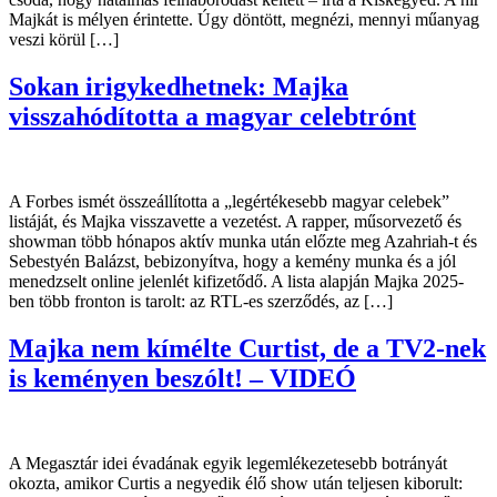
Majkát is mélyen érintette. Úgy döntött, megnézi, mennyi műanyag
veszi körül […]
Sokan irigykedhetnek: Majka
visszahódította a magyar celebtrónt
A Forbes ismét összeállította a „legértékesebb magyar celebek”
listáját, és Majka visszavette a vezetést. A rapper, műsorvezető és
showman több hónapos aktív munka után előzte meg Azahriah-t és
Sebestyén Balázst, bebizonyítva, hogy a kemény munka és a jól
menedzselt online jelenlét kifizetődő. A lista alapján Majka 2025-
ben több fronton is tarolt: az RTL-es szerződés, az […]
Majka nem kímélte Curtist, de a TV2-nek
is keményen beszólt! – VIDEÓ
A Megasztár idei évadának egyik legemlékezetesebb botrányát
okozta, amikor Curtis a negyedik élő show után teljesen kiborult: