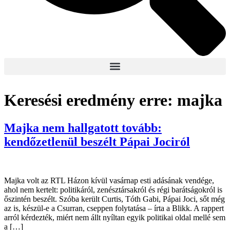
Keresési eredmény erre:
majka
Majka nem hallgatott tovább:
kendőzetlenül beszélt Pápai Jociról
Majka volt az RTL Házon kívül vasárnap esti adásának vendége,
ahol nem kertelt: politikáról, zenésztársakról és régi barátságokról is
őszintén beszélt. Szóba került Curtis, Tóth Gabi, Pápai Joci, sőt még
az is, készül-e a Csurran, cseppen folytatása – írta a Blikk. A rappert
arról kérdezték, miért nem állt nyíltan egyik politikai oldal mellé sem
a […]