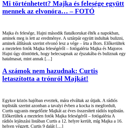
Mi történhetett? Majka és felesége együtt
mennek az elvonóra… – FOTÓ
Majka és felesége, Hajni második fiatalkorukat élték a napokban,
aminek meg is lett az eredménye. A sztárpár együtt indultak bulizni,
aminek állításuk szerint elvonó lesz a vége – írta a Bors. Előkerültek
a meztelen fotók Majka feleségéről – fotógaléria Majka és Majoros
Hajni úgy döntöttek, hogy belecsapnak az éjszakába és buliznak egy
hatalmasat, mint annak […]
A számok nem hazudnak: Curtis
letaszította a trónról Majkát!
Egykor közös hajóban eveztek, mára elváltak az útjaik. A rádiós
toplisták szerint azonban a tavalyi évben a kocka is megfordult,
Curtis ugyanis megelőzte Majkát az éves összesített rádiós toplistán.
Előkerültek a meztelen fotók Majka feleségéről – fotógaléria A
rádiós lejátszási listában Curtis a 12. helyre került, míg Majka a 16.
helyen végzett. Curtis 9 dalát […]