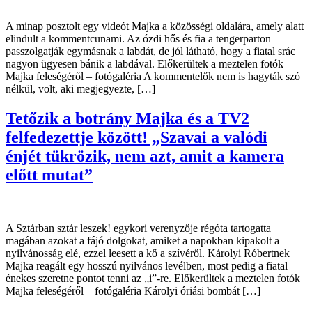
A minap posztolt egy videót Majka a közösségi oldalára, amely alatt
elindult a kommentcunami. Az ózdi hős és fia a tengerparton
passzolgatják egymásnak a labdát, de jól látható, hogy a fiatal srác
nagyon ügyesen bánik a labdával. Előkerültek a meztelen fotók
Majka feleségéről – fotógaléria A kommentelők nem is hagyták szó
nélkül, volt, aki megjegyezte, […]
Tetőzik a botrány Majka és a TV2
felfedezettje között! „Szavai a valódi
énjét tükrözik, nem azt, amit a kamera
előtt mutat”
A Sztárban sztár leszek! egykori verenyzője régóta tartogatta
magában azokat a fájó dolgokat, amiket a napokban kipakolt a
nyilvánosság elé, ezzel leesett a kő a szívéről. Károlyi Róbertnek
Majka reagált egy hosszú nyilvános levélben, most pedig a fiatal
énekes szeretne pontot tenni az „i”-re. Előkerültek a meztelen fotók
Majka feleségéről – fotógaléria Károlyi óriási bombát […]