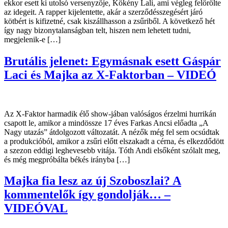
ekkor esett ki utolsó versenyzője, Kökény Lali, ami végleg felőrölte
az idegeit. A rapper kijelentette, akár a szerződésszegésért járó
kötbért is kifizetné, csak kiszállhasson a zsűriből. A következő hét
így nagy bizonytalanságban telt, hiszen nem lehetett tudni,
megjelenik-e […]
Brutális jelenet: Egymásnak esett Gáspár
Laci és Majka az X-Faktorban – VIDEÓ
Az X-Faktor harmadik élő show-jában valóságos érzelmi hurrikán
csapott le, amikor a mindössze 17 éves Farkas Ancsi előadta „A
Nagy utazás” átdolgozott változatát. A nézők még fel sem ocsúdtak
a produkcióból, amikor a zsűri előtt elszakadt a cérna, és elkezdődött
a szezon eddigi leghevesebb vitája. Tóth Andi elsőként szólalt meg,
és még megpróbálta békés irányba […]
Majka fia lesz az új Szoboszlai? A
kommentelők így gondolják… –
VIDEÓVAL