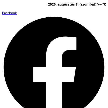
Ugrás
2026. augusztus 8. (szombat)
☀
--°C
a
tartalomhoz
Facebook