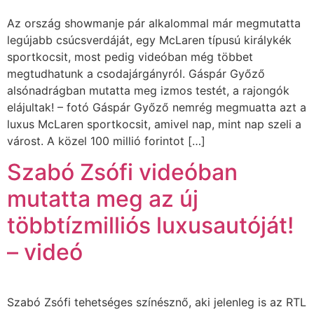
Az ország showmanje pár alkalommal már megmutatta
legújabb csúcsverdáját, egy McLaren típusú királykék
sportkocsit, most pedig videóban még többet
megtudhatunk a csodajárgányról. Gáspár Győző
alsónadrágban mutatta meg izmos testét, a rajongók
elájultak! – fotó Gáspár Győző nemrég megmuatta azt a
luxus McLaren sportkocsit, amivel nap, mint nap szeli a
várost. A közel 100 millió forintot […]
Szabó Zsófi videóban
mutatta meg az új
többtízmilliós luxusautóját!
– videó
Szabó Zsófi tehetséges színésznő, aki jelenleg is az RTL