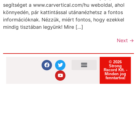
segítséget a www.carvertical.com/hu weboldal, ahol
könnyedén, pár kattintással utánanézhetsz a fontos
információknak. Nézzük, miért fontos, hogy ezekkel
mindig tisztában legyünk! Mire […]
Next
→
© 2026
Strong
Record Kft. -
Minden jog
Felhasználási feltételek
Adatvédelmi tájékoztató
Süti tájékoztató
fenntartva!