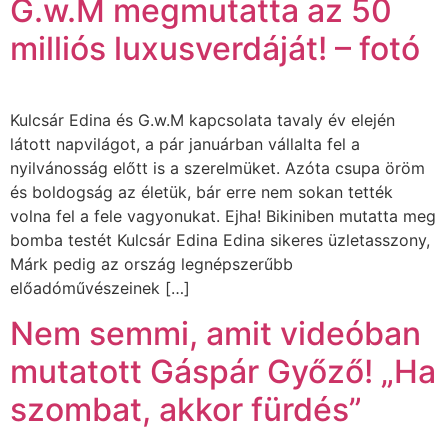
G.w.M megmutatta az 50
milliós luxusverdáját! – fotó
Kulcsár Edina és G.w.M kapcsolata tavaly év elején
látott napvilágot, a pár januárban vállalta fel a
nyilvánosság előtt is a szerelmüket. Azóta csupa öröm
és boldogság az életük, bár erre nem sokan tették
volna fel a fele vagyonukat. Ejha! Bikiniben mutatta meg
bomba testét Kulcsár Edina Edina sikeres üzletasszony,
Márk pedig az ország legnépszerűbb
előadóművészeinek […]
Nem semmi, amit videóban
mutatott Gáspár Győző! „Ha
szombat, akkor fürdés”