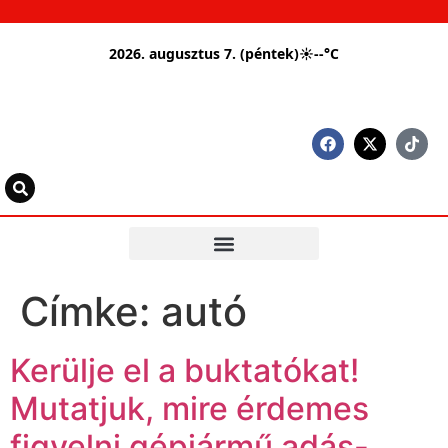
2026. augusztus 7. (péntek)
☀
--°C
Címke:
autó
Kerülje el a buktatókat!
Mutatjuk, mire érdemes
figyelni gépjármű adás-