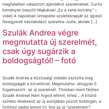
megfelelően választott ajándékot szerelmének. Curtis
keményen beszólt Majkának! „Ez a zene botrány” –
videó A napokban ünnepelte születésnapját az újpesti
fenegyerek kézilabdázó szerelme Judie, akinek […]
Szulák Andrea végre
megmutatta új szerelmét,
csak úgy sugárzik a
boldogságtól! – fotó
Szulák Andrea a közösségi oldalán osztotta meg
boldogságát a követőivel. Megmutatta- ahogyan ő
fogalmazott- az új szerelmét. Titokban ment férjhez
Szulák Andrea! Nem fogod elhinni, kihez… A kitűnő
színész-énekesnő az új autójában pózolt boldogan, a
fotóhoz pedig ennyit írt: Íme az új “szerelmem”!