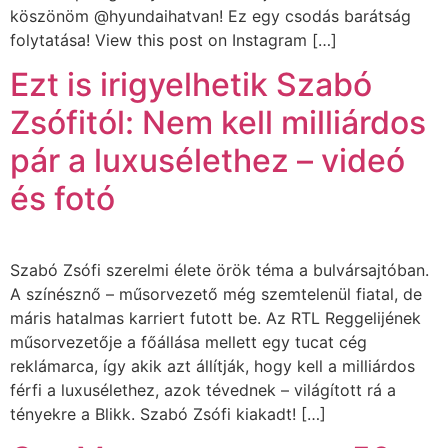
köszönöm @hyundaihatvan! Ez egy csodás barátság
folytatása! View this post on Instagram […]
Ezt is irigyelhetik Szabó
Zsófitól: Nem kell milliárdos
pár a luxusélethez – videó
és fotó
Szabó Zsófi szerelmi élete örök téma a bulvársajtóban.
A színésznő – műsorvezető még szemtelenül fiatal, de
máris hatalmas karriert futott be. Az RTL Reggelijének
műsorvezetője a főállása mellett egy tucat cég
reklámarca, így akik azt állítják, hogy kell a milliárdos
férfi a luxusélethez, azok tévednek – világított rá a
tényekre a Blikk. Szabó Zsófi kiakadt! […]