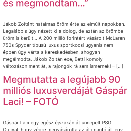
és megmondtam…”
Jákob Zoltánt hatalmas öröm érte az elmúlt napokban.
Legalábbis úgy nézett ki a dolog, de aztán az örömbe
üröm is került… A 200 millió forintért vásárolt McLaren
750s Spyder típusú luxus sportkocsi ugyanis nem
éppen úgy várta a kereskedésben, ahogyan
megálmodta. Jákob Zoltán exe, Betti komoly
változáson ment át, a rajongók rá sem ismernek! – […]
Megmutatta a legújabb 90
milliós luxusverdáját Gáspár
Laci! – FOTÓ
Gáspár Laci egy egész éjszakán át ünnepelt PSG
Oglival, hogy végre megvásárolta az álomautóját, egy