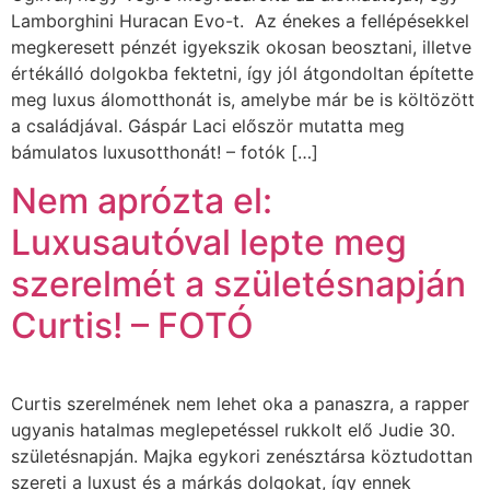
Lamborghini Huracan Evo-t. Az énekes a fellépésekkel
megkeresett pénzét igyekszik okosan beosztani, illetve
értékálló dolgokba fektetni, így jól átgondoltan építette
meg luxus álomotthonát is, amelybe már be is költözött
a családjával. Gáspár Laci először mutatta meg
bámulatos luxusotthonát! – fotók […]
Nem aprózta el:
Luxusautóval lepte meg
szerelmét a születésnapján
Curtis! – FOTÓ
Curtis szerelmének nem lehet oka a panaszra, a rapper
ugyanis hatalmas meglepetéssel rukkolt elő Judie 30.
születésnapján. Majka egykori zenésztársa köztudottan
szereti a luxust és a márkás dolgokat, így ennek