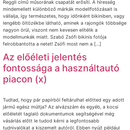
Reggli című műsorának csapatát erősíti. A híresség
mindemellett különböző márkák modellfotózásait is
vállalja, így természetes, hogy időnként bikiniben, vagy
lengébb öltözékbe látható, aminek a rajongók többsége
nagyon örül, viszont nem kevesen elítélik a
modellmunkák miatt. Szabó Zsófi bikinis fotója
felrobbantotta a netet! Zsófi most nem a […]
Az előéleti jelentés
fontossága a használtautó
piacon (x)
Tudtad, hogy pár papírból feltárulhat előtted egy adott
jármű egész múltja? Az alvázszám és egyéb, a kocsi
előéletét taglaló dokumentumok segítségével még
vásárlás előtt le tudod kérni a legfontosabb
tudnivalókat a kiszemelt autóról. Ebben nyújt például