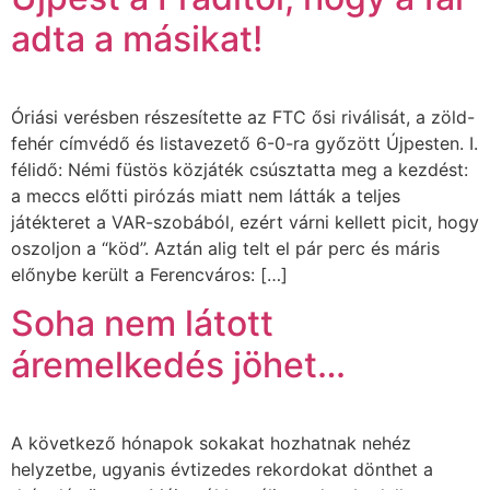
adta a másikat!
Óriási verésben részesítette az FTC ősi riválisát, a zöld-
fehér címvédő és listavezető 6-0-ra győzött Újpesten. I.
félidő: Némi füstös közjáték csúsztatta meg a kezdést:
a meccs előtti pirózás miatt nem látták a teljes
játékteret a VAR-szobából, ezért várni kellett picit, hogy
oszoljon a “köd”. Aztán alig telt el pár perc és máris
előnybe került a Ferencváros: […]
Soha nem látott
áremelkedés jöhet…
A következő hónapok sokakat hozhatnak nehéz
helyzetbe, ugyanis évtizedes rekordokat dönthet a