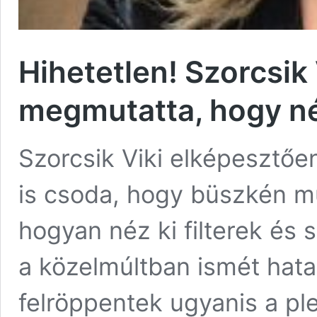
Hihetetlen! Szorcsik 
megmutatta, hogy néz
Szorcsik Viki elképesztőe
is csoda, hogy büszkén mu
hogyan néz ki filterek és 
a közelmúltban ismét hata
felröppentek ugyanis a pl