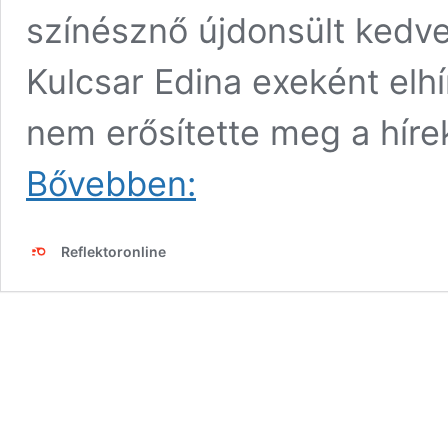
színésznő újdonsült kedv
Kulcsar Edina exeként elh
nem erősítette meg a híre
Hihetetlen!
Bővebben:
Szorcsik
Viki
bevállalta
Reflektoronline
és
megmutatta,
hogy
néz
ki
smink
nélkül
–
fotó