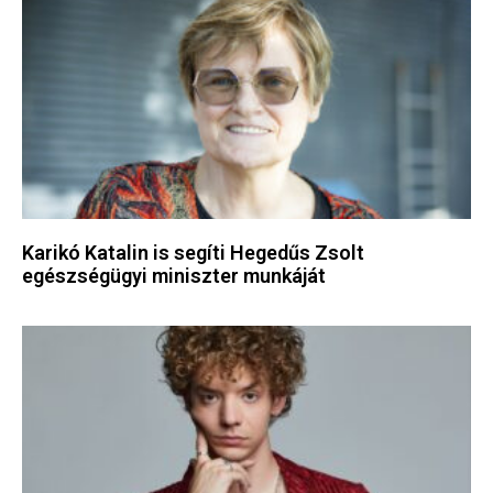
Karikó Katalin is segíti Hegedűs Zsolt
egészségügyi miniszter munkáját