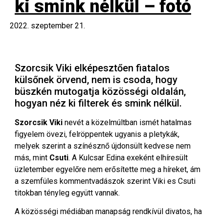
ki smink nélkül – fotó
2022. szeptember 21.
Szorcsik Viki elképesztően fiatalos
külsőnek örvend, nem is csoda, hogy
büszkén mutogatja közösségi oldalán,
hogyan néz ki filterek és smink nélkül.
Szorcsik Viki
nevét a közelmúltban ismét hatalmas
figyelem övezi, felröppentek ugyanis a pletykák,
melyek szerint a színésznő újdonsült kedvese nem
más, mint
Csuti
. A Kulcsar Edina exeként elhíresült
üzletember egyelőre nem erősítette meg a híreket, ám
a szemfüles kommentvadászok szerint Viki es Csuti
titokban tényleg együtt vannak.
A közösségi médiában manapság rendkívül divatos, ha