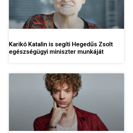
Karikó Katalin is segíti Hegedűs Zsolt
egészségügyi miniszter munkáját