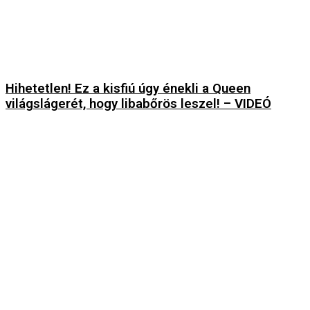
Hihetetlen! Ez a kisfiú úgy énekli a Queen
világslágerét, hogy libabőrös leszel! – VIDEÓ