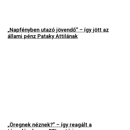
„Napfényben utazó jövendő” – így jött az
állami pénz Pataky Attilának
„Öregnek néznek?” – így reagált a