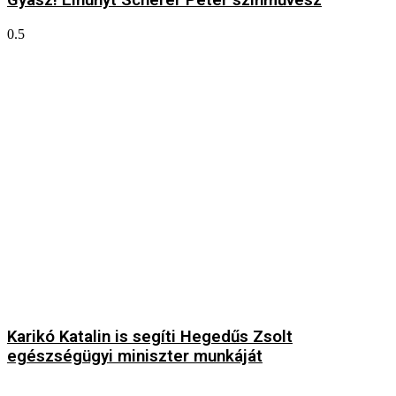
Gyász! Elhunyt Scherer Péter színművész
Karikó Katalin is segíti Hegedűs Zsolt
egészségügyi miniszter munkáját