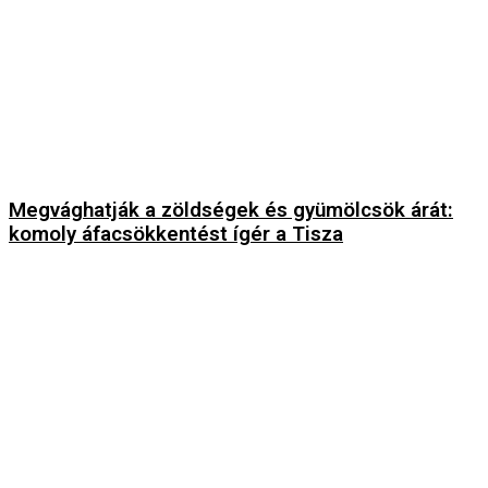
Megvághatják a zöldségek és gyümölcsök árát:
komoly áfacsökkentést ígér a Tisza