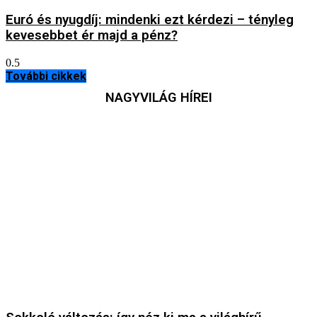
Euró és nyugdíj: mindenki ezt kérdezi – tényleg
kevesebbet ér majd a pénz?
További cikkek
NAGYVILÁG HÍREI