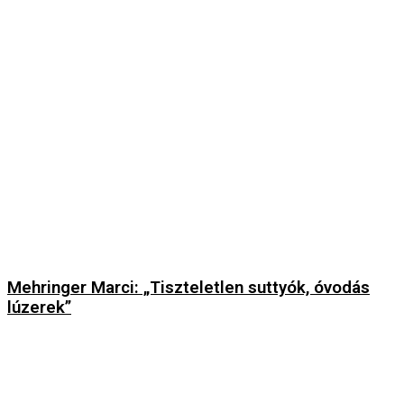
Mehringer Marci: „Tiszteletlen suttyók, óvodás
lúzerek”