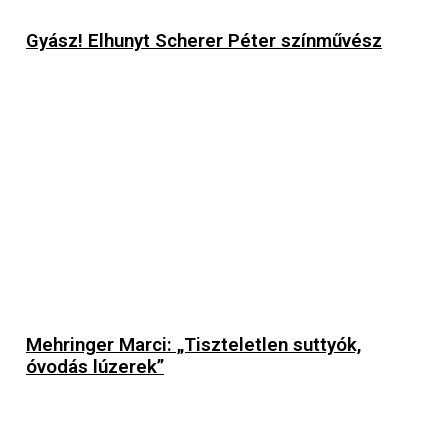
Gyász! Elhunyt Scherer Péter színművész
Mehringer Marci: „Tiszteletlen suttyók,
óvodás lúzerek”