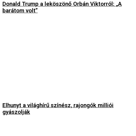
Donald Trump a leköszönő Orbán Viktorról: „A
barátom volt”
Elhunyt a világhírű színész, rajongók milliói
gyászolják