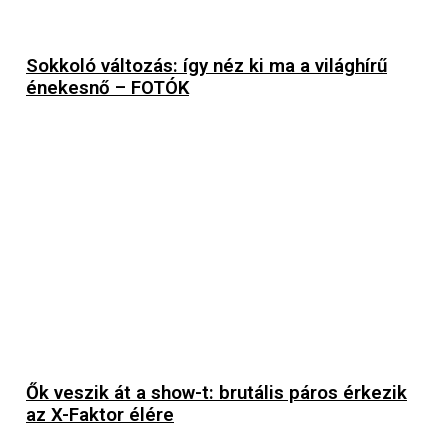
Sokkoló változás: így néz ki ma a világhírű
énekesnő – FOTÓK
Ők veszik át a show-t: brutális páros érkezik
az X-Faktor élére