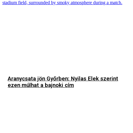
Aranycsata jön Győrben: Nyilas Elek szerint
ezen múlhat a bajnoki cím