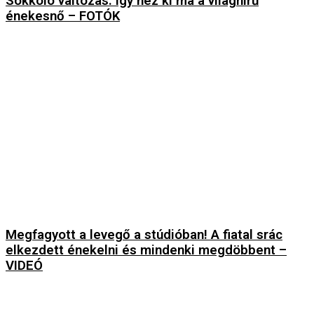
Sokkoló változás: így néz ki ma a világhírű
énekesnő – FOTÓK
Megfagyott a levegő a stúdióban! A fiatal srác
elkezdett énekelni és mindenki megdöbbent –
VIDEÓ