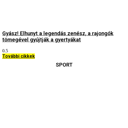
Gyász! Elhunyt a legendás zenész, a rajongók
tömegével gyújtják a gyertyákat
További cikkek
SPORT