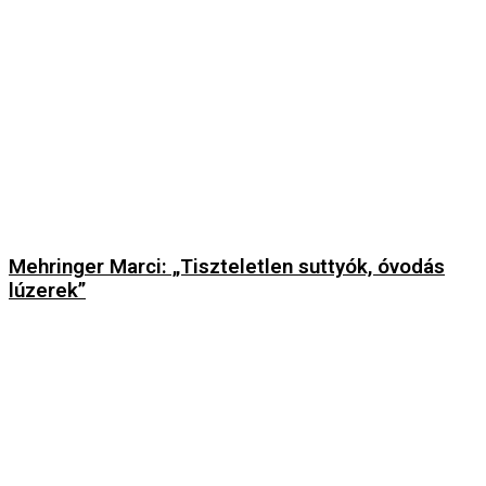
Mehringer Marci: „Tiszteletlen suttyók, óvodás
lúzerek”