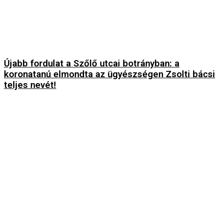
Újabb fordulat a Szőlő utcai botrányban: a
koronatanú elmondta az ügyészségen Zsolti bácsi
teljes nevét!