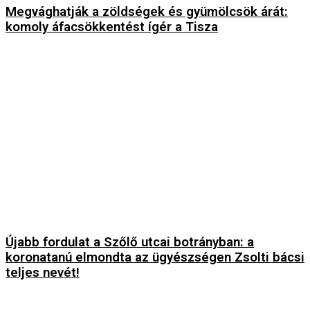
Megvághatják a zöldségek és gyümölcsök árát:
komoly áfacsökkentést ígér a Tisza
Újabb fordulat a Szőlő utcai botrányban: a
koronatanú elmondta az ügyészségen Zsolti bácsi
teljes nevét!