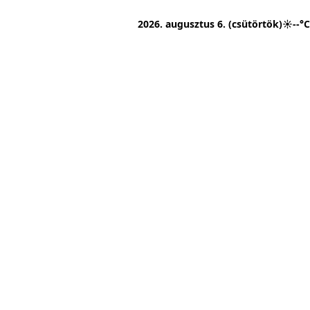
2026. augusztus 6. (csütörtök)
☀
--°C