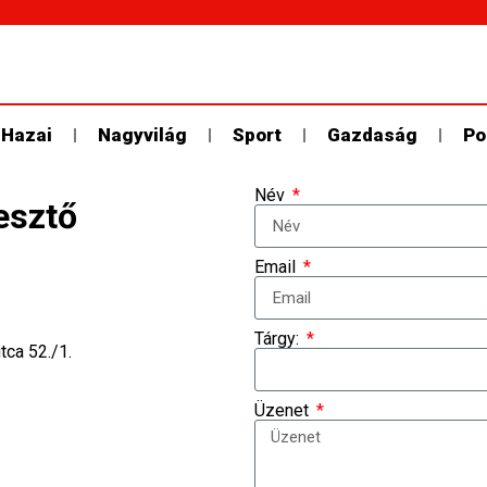
Hazai
Nagyvilág
Sport
Gazdaság
Po
Név
esztő
Email
Tárgy:
ca 52./1.
Üzenet