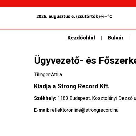
2026. augusztus 6. (csütörtök)
☀
--°C
Kezdőoldal
Bulvár
Ügyvezető- és Főszerk
Tilinger Attila
Kiadja
a Strong Record Kft.
Székhely:
1183 Budapest, Kosztolányi Dezső ut
E-mail:
reflektoronline@strongrecord.hu