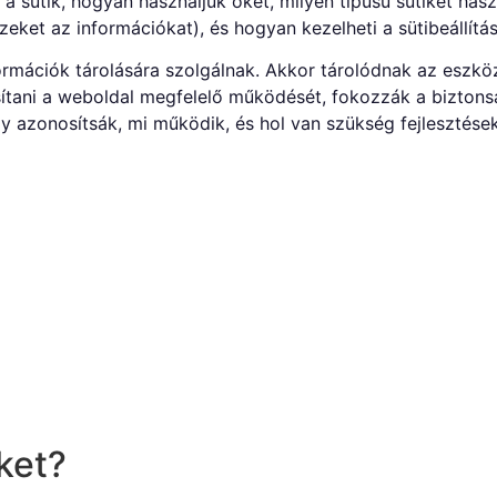
a sütik, hogyan használjuk őket, milyen típusú sütiket has
zeket az információkat), és hogyan kezelheti a sütibeállítás
formációk tárolására szolgálnak. Akkor tárolódnak az eszkö
ítani a weboldal megfelelő működését, fokozzák a biztonsá
y azonosítsák, mi működik, és hol van szükség fejlesztések
ket?