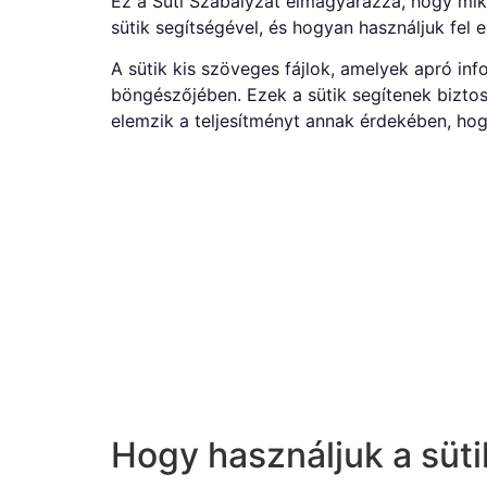
Ez a Süti Szabályzat elmagyarázza, hogy mik 
sütik segítségével, és hogyan használjuk fel e
A sütik kis szöveges fájlok, amelyek apró in
böngészőjében. Ezek a sütik segítenek biztos
elemzik a teljesítményt annak érdekében, hog
Hogy használjuk a süti