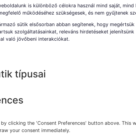
eboldalunk is különböző célokra használ mind saját, mind 
l megfelelő működéséhez szükségesek, és nem gyűjtenek sz
ármazó sütik elsősorban abban segítenek, hogy megértsük 
tsuk szolgáltatásainkat, releváns hirdetéseket jelenítsünk 
l való jövőbeni interakciókat.
tik típusai
ences
y clicking the 'Consent Preferences' button above. This wi
raw your consent immediately.