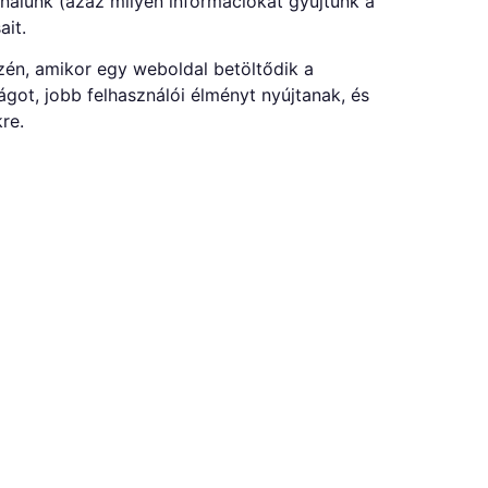
ználunk (azaz milyen információkat gyűjtünk a
ait.
zén, amikor egy weboldal betöltődik a
got, jobb felhasználói élményt nyújtanak, és
re.