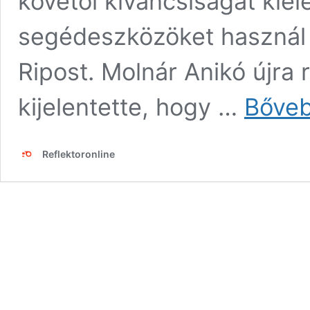
követői kíváncsiságát kiel
segédeszközöket használ 
Ripost. Molnár Anikó újra 
kijelentette, hogy …
Bőveb
Reflektoronline