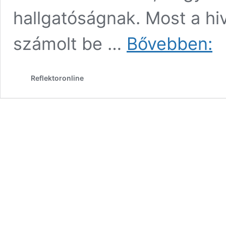
hallgatóságnak. Most a hi
Szé
számolt be …
Bővebben:
adve
ünn
tett
Reflektoronline
sze
elő
a
cso
fiata
éne
–
vid