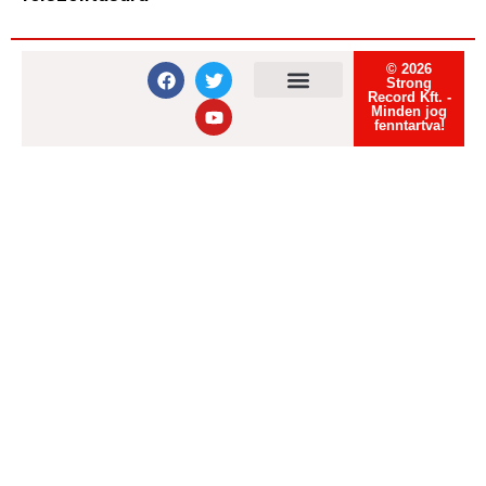
© 2026
Strong
Record Kft. -
Minden jog
Felhasználási feltételek
Adatvédelmi tájékoztató
Süti tájékoztató
fenntartva!