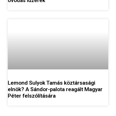
óvodás lúzerek”
Lemond Sulyok Tamás köztársasági
elnök? A Sándor-palota reagált Magyar
Péter felszólítására