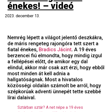
énekes! – videó
2023. december 13.
Nemrég lépett a világot jelentő deszkákra,
de máris rengeteg rajongóra tett szert a
fiatal énekes,
Bradics Jácint
. A 19 éves
berzencei fiú elmondta, hogy mindig izgul
a fellépései előtt, de amikor egy dal
elindul, akkor már csak azt érzi, hogy ebből
most minden át kell adnia a
hallgatóságnak. Most a hivatalos
közösségi oldalán számolt be arról, hogy
szépkorúak adventi ünnepét tette szebbé
lírai dalaival.
Sztárban sztár? A net népe a 19 éves