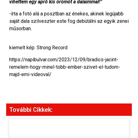
vihettem egy apró kis örömöt a dalaimmal!”
-írta a fotó alá a posztban az énekes, akinek legújabb
saját dala szilveszter este fog debütálni az egyik zenei
műsorban.
kiemelt kép: Strong Record
https://napibulvar.com/2023/12/09/bradics-jacint-
remelem-hogy-minel-tobb-ember-szivet-el-tudom-
majd-erni-videoval/
További Cikkek: