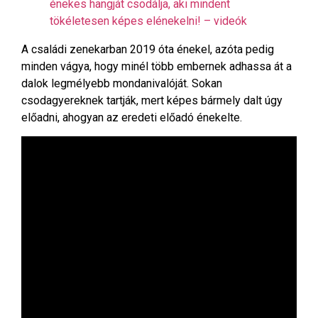
énekes hangját csodálja, aki mindent
tökéletesen képes elénekelni! – videók
A családi zenekarban 2019 óta énekel, azóta pedig
minden vágya, hogy minél több embernek adhassa át a
dalok legmélyebb mondanivalóját. Sokan
csodagyereknek tartják, mert képes bármely dalt úgy
előadni, ahogyan az eredeti előadó énekelte.