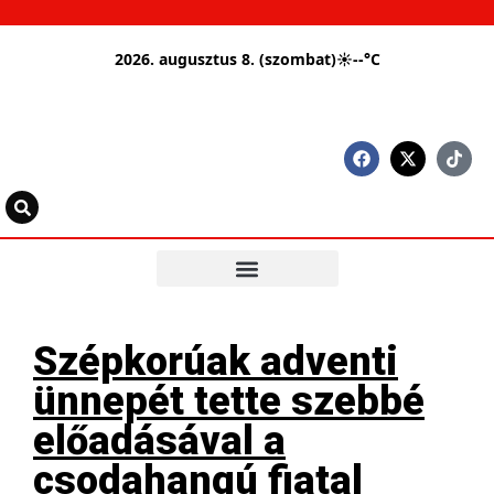
2026. augusztus 8. (szombat)
☀
--°C
Szépkorúak adventi
ünnepét tette szebbé
előadásával a
csodahangú fiatal