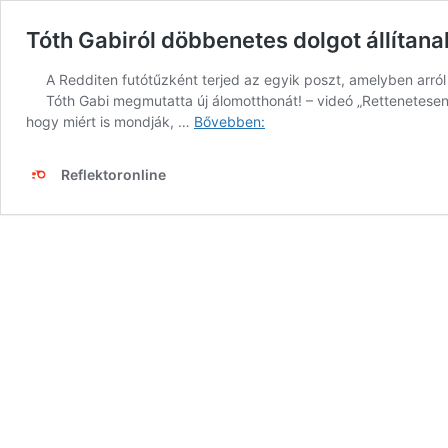
Tóth Gabiról döbbenetes dolgot állítana
A Redditen futótűzként terjed az egyik poszt, amelyben arról
Tóth Gabi megmutatta új álomotthonát! – videó „Rettenetese
Tóth
hogy miért is mondják, …
Bővebben:
Gabiról
döbbenetes
Reflektoronline
dolgot
állítanak
és
fotókkal
bizonyítják!
„Valójában
mennyire
nincs
stílusa…”