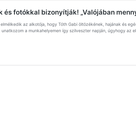
k és fotókkal bizonyítják! „Valójában menny
 elmélkedik az alkotója, hogy Tóth Gabi öltözékének, hajának és egé
n unatkozom a munkahelyemen így szilveszter napján, úgyhogy az el