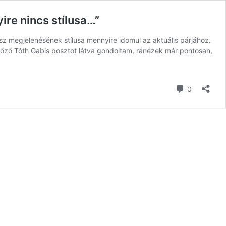
ire nincs stílusa…”
sz megjelenésének stílusa mennyire idomul az aktuális párjához.
őző Tóth Gabis posztot látva gondoltam, ránézek már pontosan,
hozzászól
0