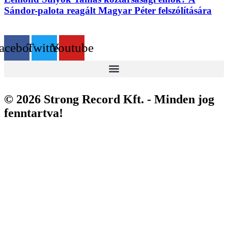
Sándor-palota reagált Magyar Péter felszólítására
acebook
Twitter
Youtube
© 2026 Strong Record Kft. - Minden jog
fenntartva!