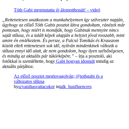
Tóth Gabi megmutatta új álomotthonát! – videó
„Rettenetesen unatkozom a munkahelyemen így szilveszter napján,
úgyhogy az előző Tóth Gabis posztot látva gondoltam, ránézek már
pontosan, hogy miért is mondják, hogy Gabinak mennyire nincs
saját stílusa, és a talált képek alapján a helyzet jóval rosszabb, mint
amire én emlékeztem. És persze, a Palcsó Tomikás és Krauszom
között eltelt rettenetesen sok idő, nyilván mindenkinek változik a
stílusa ennyi idő alatt, de nem gondolom, hogy ilyen szélsőségesen,
és mindig az aktuális pár tükörképére.”
– írja a posztoló, aki
fotókkal is szemléltette, hogy
Gabi hogyan idomult
mindig az
aktuális párjához.
Az előző posztot meglovagolván; @tothgabi és a
változatos stílusa
by
u/vaniliasvattacukor
in
talk_hunfluencers