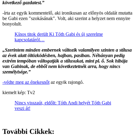
következő gazdatest.”
-írta az egyik kommentelő, aki ironikusan az előnyös oldalát mutatta
be Gabi ezen "szokásának". Volt, aki szerint a helyzet nem ennyire
bonyolult.
Kínos titok derült Ki Tóth Gabi és új szerelme
kapcsolatáról…
„Szerintem minden embernek változik valamilyen szinten a stílusa
az évek alatt öltözködésben, hajban, pasiban. Néhányan pedig
extrém tempóban váltogatják a stílusukat, mint pl. ő. Sok hibája
van Gabinak, de ebből nem következtetnék arra, hogy nincs
személyisége.”
-védte meg az énekesnőt
az egyik rajongó.
kiemelt kép: Tv2
Nincs visszaút, eldőlt: Tóth Andi helyét Tóth Gabi
veszi át!
További Cikkek: