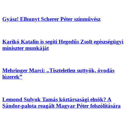
Gyász! Elhunyt Scherer Péter színművész
Karikó Katalin is segíti Hegedűs Zsolt egészségügyi
miniszter munkáját
Mehringer Marci: „Tiszteletlen suttyók, óvodás
lúzerek”
Lemond Sulyok Tamás köztársasági elnök? A
Sándor-palota reagált Magyar Péter felszólítására