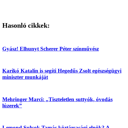
Hasonló cikkek:
Gyász! Elhunyt Scherer Péter színművész
Karikó Katalin is segíti Hegedűs Zsolt egészségügyi
miniszter munkáját
Mehringer Marci: „Tiszteletlen suttyók, óvodás
lúzerek”
Lemond Sulyok Tamás köztársasági elnök? A