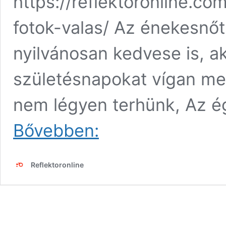
https://reflektoronline.c
fotok-valas/ Az énekesnőt
nyilvánosan kedvese is, ak
születésnapokat vígan meg
nem légyen terhünk, Az ég
Így
Bővebben:
köszöntötte
Tóth
Gabit
Reflektoronline
a
szerelme:
„Boldog
születésnapot
Babája!”
–