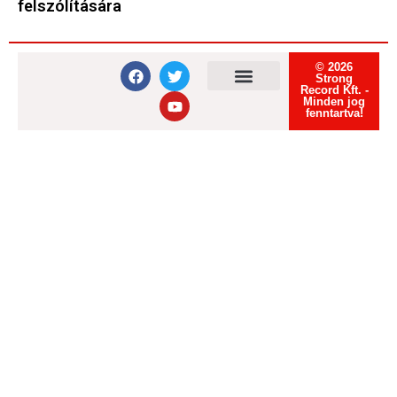
felszólítására
© 2026
Strong
Record Kft. -
Minden jog
Felhasználási feltételek
Adatvédelmi tájékoztató
Süti tájékoztató
fenntartva!