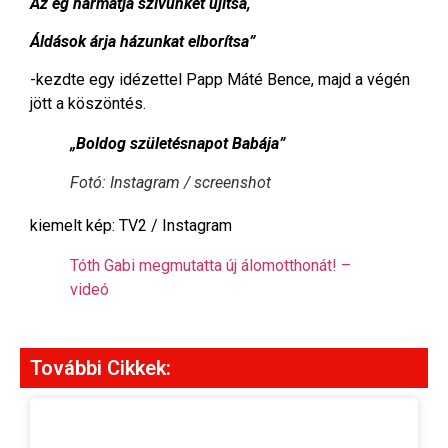
Az ég harmatja szívünket újítsa,
Áldások árja házunkat elborítsa”
-kezdte egy idézettel Papp Máté Bence, majd a végén
jött a köszöntés.
„Boldog születésnapot Babája”
Fotó: Instagram / screenshot
kiemelt kép: TV2 / Instagram
Tóth Gabi megmutatta új álomotthonát! –
videó
További Cikkek: