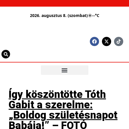
2026. augusztus 8. (szombat)
☀
--°C
Így köszöntötte Tóth
Gabit a szerelme:
„Boldog születésnapot
Babája!” – FOTÓ