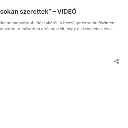
 sokan szerettek” – VIDEÓ
llentmondásosabb időszakáról. A beszélgetés során őszintén
ág vonzotta. A műsorban arról beszélt, hogy a kilencvenes évek
,