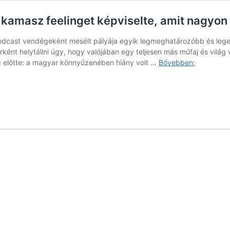
a kamasz feelinget képviselte, amit nagyon
odcast vendégeként mesélt pályája egyik legmeghatározóbb és lege
sztárként helytállni úgy, hogy valójában egy teljesen más műfaj és vil
Szinetár
eg előtte: a magyar könnyűzenében hiány volt …
Bővebben:
Dóra:
„Szandi
a
kissé
butácska
kamasz
feelinget
képviselte
amit
nagyon
sokan
szerettek”
–
VIDEÓ