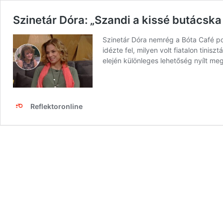
Szinetár Dóra: „Szandi a kissé butácsk
Szinetár Dóra nemrég a Bóta Café p
idézte fel, milyen volt fiatalon tini
elején különleges lehetőség nyílt m
Reflektoronline