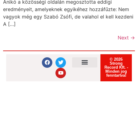
Anikó a közösségi oldalán megosztotta eddigi
eredményeit, amelyeknek egyikéhez hozzáfűzte: Nem
vagyok még egy Szabó Zsófi, de valahol el kell kezdeni
A […]
Next
→
© 2026
Strong
Record Kft. -
Minden jog
Felhasználási feltételek
Adatvédelmi tájékoztató
Süti tájékoztató
fenntartva!