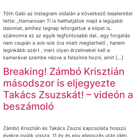
Tóth Gabi az Instagram oldalán a következő bejelentést
tette: „Hamarosan Ti is hallhatjátok majd a legújabb
dalomat, amihez tegnap leforgattuk a klipet is..
számomra ez az egyik legfontosabb dal.. egy forgatás
nem csupán a sok-sok óra miatt megterhelő , hanem
leginkább azért , mert olyan érzelmeket kell a
kamerával szembe nézve a felszínre hozni, amit […]
Breaking! Zámbó Krisztián
másodszor is eljegyezte
Takács Zsuzskát! – videón a
beszámoló
Zámbó Krisztián és Takács Zsuzsi kapcsolata hosszú
évekre nyúlik vissza. 11 év és egy eljegyzés után idén