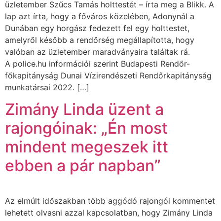
üzletember Szűcs Tamás holttestét – írta meg a Blikk. A
lap azt írta, hogy a főváros közelében, Adonynál a
Dunában egy horgász fedezett fel egy holttestet,
amelyről később a rendőrség megállapította, hogy
valóban az üzletember maradványaira találtak rá.
A police.hu információi szerint Budapesti Rendőr-
főkapitányság Dunai Vízirendészeti Rendőrkapitányság
munkatársai 2022. […]
Zimány Linda üzent a
rajongóinak: „Én most
mindent megeszek itt
ebben a pár napban”
Az elmúlt időszakban több aggódó rajongói kommentet
lehetett olvasni azzal kapcsolatban, hogy Zimány Linda