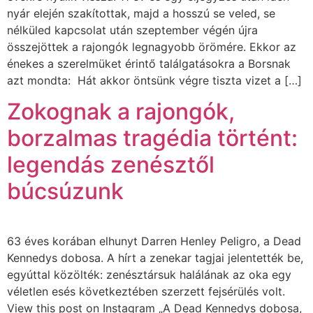
nyár elején szakítottak, majd a hosszú se veled, se
nélküled kapcsolat után szeptember végén újra
összejöttek a rajongók legnagyobb örömére. Ekkor az
énekes a szerelmüket érintő találgatásokra a Borsnak
azt mondta: Hát akkor öntsünk végre tiszta vizet a […]
Zokognak a rajongók,
borzalmas tragédia történt:
legendás zenésztől
búcsúzunk
63 éves korában elhunyt Darren Henley Peligro, a Dead
Kennedys dobosa. A hírt a zenekar tagjai jelentették be,
egyúttal közölték: zenésztársuk halálának az oka egy
véletlen esés következtében szerzett fejsérülés volt.
View this post on Instagram „A Dead Kennedys dobosa,