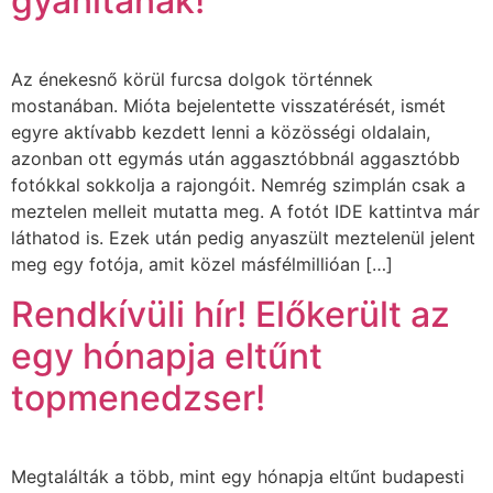
gyanítanak!
Az énekesnő körül furcsa dolgok történnek
mostanában. Mióta bejelentette visszatérését, ismét
egyre aktívabb kezdett lenni a közösségi oldalain,
azonban ott egymás után aggasztóbbnál aggasztóbb
fotókkal sokkolja a rajongóit. Nemrég szimplán csak a
meztelen melleit mutatta meg. A fotót IDE kattintva már
láthatod is. Ezek után pedig anyaszült meztelenül jelent
meg egy fotója, amit közel másfélmillióan […]
Rendkívüli hír! Előkerült az
egy hónapja eltűnt
topmenedzser!
Megtalálták a több, mint egy hónapja eltűnt budapesti