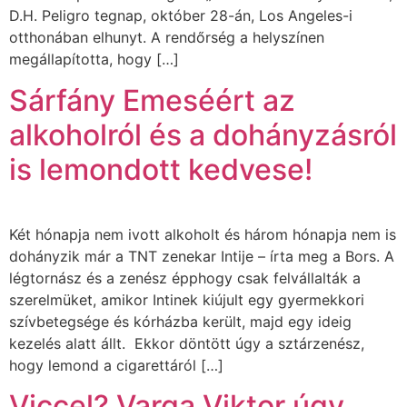
D.H. Peligro tegnap, október 28-án, Los Angeles-i
otthonában elhunyt. A rendőrség a helyszínen
megállapította, hogy […]
Sárfány Emeséért az
alkoholról és a dohányzásról
is lemondott kedvese!
Két hónapja nem ivott alkoholt és három hónapja nem is
dohányzik már a TNT zenekar Intije – írta meg a Bors. A
légtornász és a zenész épphogy csak felvállalták a
szerelmüket, amikor Intinek kiújult egy gyermekkori
szívbetegsége és kórházba került, majd egy ideig
kezelés alatt állt. Ekkor döntött úgy a sztárzenész,
hogy lemond a cigarettáról […]
Viccel? Varga Viktor úgy