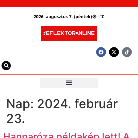
2026. augusztus 7. (péntek)
☀
--°C
Nap:
2024. február
23.
Hannaróza példakép lett! A