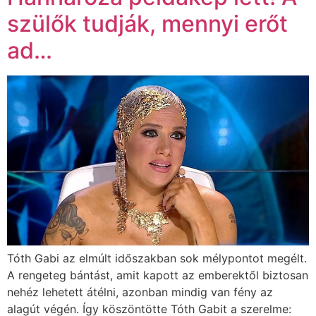
szülők tudják, mennyi erőt
ad…
Tóth Gabi az elmúlt időszakban sok mélypontot megélt.
A rengeteg bántást, amit kapott az emberektől biztosan
nehéz lehetett átélni, azonban mindig van fény az
alagút végén. Így köszöntötte Tóth Gabit a szerelme: