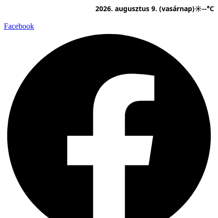
Ugrás
2026. augusztus 9. (vasárnap)
☀
--°C
a
tartalomhoz
Facebook