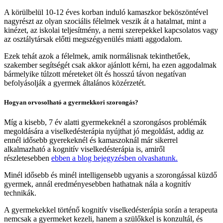
A körülbelül 10-12 éves korban induló kamaszkor beköszöntével
nagyrészt az olyan szociális félelmek veszik át a hatalmat, mint a
kinézet, az iskolai teljesítmény, a nemi szerepekkel kapcsolatos vagy
az osztálytársak előtti megszégyenülés miatti aggodalom.
Ezek tehát azok a félelmek, amik normálisnak tekinthetőek,
szakember segítségét csak akkor ajánlott kérni, ha ezen aggodalmak
bármelyike túlzott méreteket ölt és hosszú távon negatívan
befolyásolják a gyermek általános közérzetét.
Hogyan orvosolható a gyermekkori szorongás?
Míg a kisebb, 7 év alatti gyermekeknél a szorongásos problémák
megoldására a viselkedésterápia nyújthat jó megoldást, addig az
ennél idősebb gyerekeknél és kamaszoknál már sikerrel
alkalmazható a kognitív viselkedésterápia is, amiről
részletesebben
ebben a blog bejegyzésben olvashatunk.
Minél idősebb és minél intelligensebb ugyanis a szorongással küzdő
gyermek, annál eredményesebben hathatnak nála a kognitív
technikák.
A gyermekekkel történő kognitív viselkedésterápia során a terapeuta
nemcsak a gyermeket kezeli, hanem a szülőkkel is konzultál, és