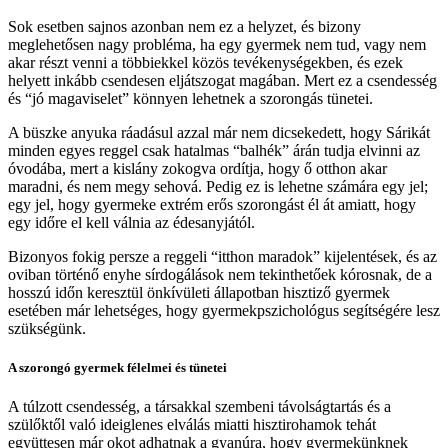
Sok esetben sajnos azonban nem ez a helyzet, és bizony
meglehetősen nagy probléma, ha egy gyermek nem tud, vagy nem
akar részt venni a többiekkel közös tevékenységekben, és ezek
helyett inkább csendesen eljátszogat magában. Mert ez a csendesség
és “jó magaviselet” könnyen lehetnek a szorongás tünetei.
A büszke anyuka ráadásul azzal már nem dicsekedett, hogy Sárikát
minden egyes reggel csak hatalmas “balhék” árán tudja elvinni az
óvodába, mert a kislány zokogva ordítja, hogy ő otthon akar
maradni, és nem megy sehová. Pedig ez is lehetne számára egy jel;
egy jel, hogy gyermeke extrém erős szorongást él át amiatt, hogy
egy időre el kell válnia az édesanyjától.
Bizonyos fokig persze a reggeli “itthon maradok” kijelentések, és az
oviban történő enyhe sírdogálások nem tekinthetőek kórosnak, de a
hosszú időn keresztül önkívületi állapotban hisztiző gyermek
esetében már lehetséges, hogy gyermekpszichológus segítségére lesz
szükségünk.
A szorongó gyermek félelmei és tünetei
A túlzott csendesség, a társakkal szembeni távolságtartás és a
szülőktől való ideiglenes elválás miatti hisztirohamok tehát
együttesen már okot adhatnak a gyanúra, hogy gyermekünknek