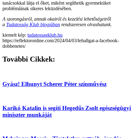
tanácsokkal látja el őket, miként segíthetik gyermeküket
problémáinak sikeres leküzdésében.
A szorongásról, annak okairól és kezelési lehetőségeiről
a
Tudatosság Klub blogjában
rendszeresen olvashatunk.
kiemelt kép:
tudatossagklub.hu
https://reflektoronline.com/2024/04/03/lehallgat-a-facebook-
dobbenetes/
További Cikkek:
Gyász! Elhunyt Scherer Péter színművész
Karikó Katalin is segíti Hegedűs Zsolt egészségügyi
miniszter munkáját