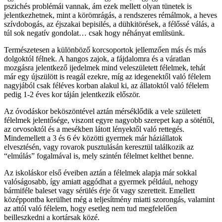
pszichés problémái vannak, ám ezek mellett olyan tünetek is
jelentkezhetnek, mint a körömrágás, a rendszeres rémálmok, a heves
szívdobogás, az éjszakai bepisilés, a dühkitörések, a félőssé válás, a
túl sok negatív gondolat… csak hogy néhányat említsünk.
Természetesen a különböző korcsoportok jellemzően más és más
dolgoktól félnek. A hangos zajok, a fájdalomra és a váratlan
mozgásra jelentkező ijedelmek mind veleszületett félelmek, tehát
már egy újszülött is reagál ezekre, míg az idegenektől való félelem
nagyjából csak féléves korban alakul ki, az állatoktól való félelem
pedig 1-2 éves kor táján jelentkezik először.
Az óvodáskor beköszöntével aztán mérséklődik a vele született
félelmek jelentősége, viszont egyre nagyobb szerepet kap a sötéttől,
az orvosoktól és a mesékben látott lényektől való rettegés.
Mindemellett a 3 és 6 év közötti gyermek már háziállatok
elvesztésén, vagy rovarok pusztulásán keresztül találkozik az
“elmúlás” fogalmával is, mely szintén félelmet kelthet benne.
Az iskoláskor első éveiben aztán a félelmek alapja már sokkal
valóságosabb, így amiatt aggódhat a gyermek például, nehogy
bármiféle baleset vagy sérülés érje őt vagy szeretteit. Emellett
középpontba kerülhet még a teljesítmény miatti szorongás, valamint
az attól való félelem, hogy esetleg nem tud megfelelően
beilleszkedni a kortársak közé.