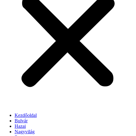
Kezdőoldal
Bulvár
Hazai
Nagyvilág