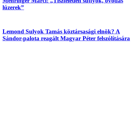
Mehringer Marci: „Tiszteletlen suttyók, óvodás
lúzerek”
Lemond Sulyok Tamás köztársasági elnök? A
Sándor-palota reagált Magyar Péter felszólítására