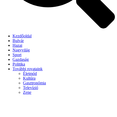
Kezdőoldal
Bulvár
Hazai
Nagyvilág
Sport
Gazdaság
Politika
További rovataink
Életmód
Kultúra
Gasztronómia
Televízió
Zene