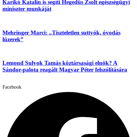
Karikó Katalin is segíti Hegedűs Zsolt egészségügyi
miniszter munkáját
Mehringer Marci: „Tiszteletlen suttyók, óvodás
lúzerek”
Lemond Sulyok Tamás köztársasági elnök? A
Sándor-palota reagált Magyar Péter felszólítására
Facebook