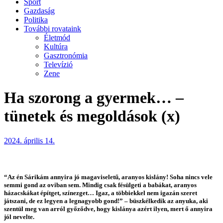
Sport
Gazdaság
Politika
További rovataink
Életmód
Kultúra
Gasztronómia
Televízió
Zene
Ha szorong a gyermek… –
tünetek és megoldások (x)
2024. április 14.
“Az én Sárikám annyira jó magaviseletű, aranyos kislány! Soha nincs vele
semmi gond az oviban sem. Mindig csak fésülgeti a babákat, aranyos
házacskákat építget, színezget… Igaz, a többiekkel nem igazán szeret
játszani, de ez legyen a legnagyobb gond!” – büszkélkedik az anyuka, aki
szentül meg van arról győződve, hogy kislánya azért ilyen, mert ő annyira
jól nevelte.