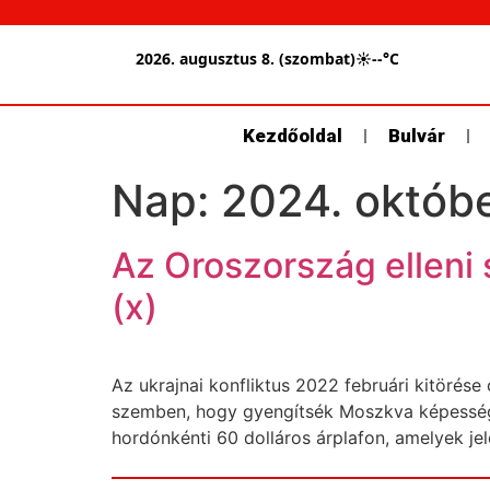
2026. augusztus 8. (szombat)
☀
--°C
Kezdőoldal
Bulvár
Nap:
2024. októbe
Az Oroszország elleni 
(x)
Az ukrajnai konfliktus 2022 februári kitörés
szemben, hogy gyengítsék Moszkva képességét
hordónkénti 60 dolláros árplafon, amelyek jele