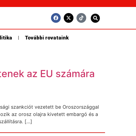
litika
További rovataink
entenek az EU számára
asági szankciót vezetett be Oroszországgal
zik az orosz olajra kivetett embargó és a
zállításra. […]