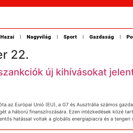
Hazai
Nagyvilág
Sport
Gazdaság
Po
r 22.
szankciók új kihívásokat jel
e óta az Európai Unió (EU), a G7 és Ausztrália számos gazd
 a háború finanszírozására. Ezen intézkedések közé tarto
ntős hatással voltak a globális energiapiacra és a tengeri s