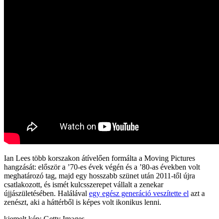
Ian Lees több korszakon átívelően formálta a Moving Pictures
hangzását: először a ’70-es évek végén és a ’80-as években volt
meghatározó tag, majd egy hosszabb szünet után 2011-től újra
csatlakozott, és ismét kulcsszerepet vállalt a zenekar
újjászületésében. Halálával
egy egész generáció veszítette el
azt a
zenészt, aki a háttérből is képes volt ikonikus lenni.
kiemelt kép: Getty Images