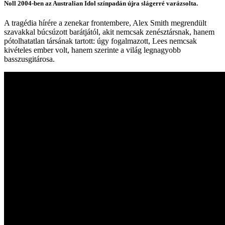
Noll 2004-ben az Australian Idol színpadán újra slágerré varázsolta.
A tragédia hírére a zenekar frontembere, Alex Smith megrendült
szavakkal búcsúzott barátjától, akit nemcsak zenésztársnak, hanem
pótolhatatlan társának tartott: úgy fogalmazott, Lees nemcsak
kivételes ember volt, hanem szerinte a világ legnagyobb
basszusgitárosa.