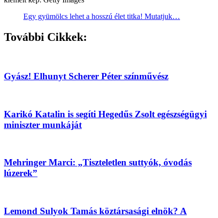
Egy gyümölcs lehet a hosszú élet titka! Mutatjuk…
További Cikkek:
Gyász! Elhunyt Scherer Péter színművész
Karikó Katalin is segíti Hegedűs Zsolt egészségügyi
miniszter munkáját
Mehringer Marci: „Tiszteletlen suttyók, óvodás
lúzerek”
Lemond Sulyok Tamás köztársasági elnök? A