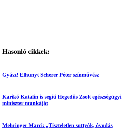
Hasonló cikkek:
Gyász! Elhunyt Scherer Péter színművész
Karikó Katalin is segíti Hegedűs Zsolt egészségügyi
miniszter munkáját
Mehringer Marci: „Tiszteletlen suttyók, óvodás