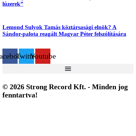
lúzerek”
Lemond Sulyok Tamás köztársasági elnök? A
Sándor-palota reagált Magyar Péter felszólítására
acebook
Twitter
Youtube
© 2026 Strong Record Kft. - Minden jog
fenntartva!