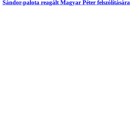
Sándor-palota reagált Magyar Péter felszólítására