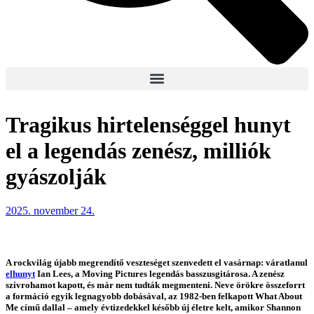
Tragikus hirtelenséggel hunyt
el a legendás zenész, milliók
gyászolják
2025. november 24.
A rockvilág újabb megrendítő veszteséget szenvedett el vasárnap: váratlanul
elhunyt
Ian Lees, a Moving Pictures legendás basszusgitárosa. A zenész
szívrohamot kapott, és már nem tudták megmenteni. Neve örökre összeforrt
a formáció egyik legnagyobb dobásával, az 1982-ben felkapott What About
Me című dallal – amely évtizedekkel később új életre kelt, amikor Shannon