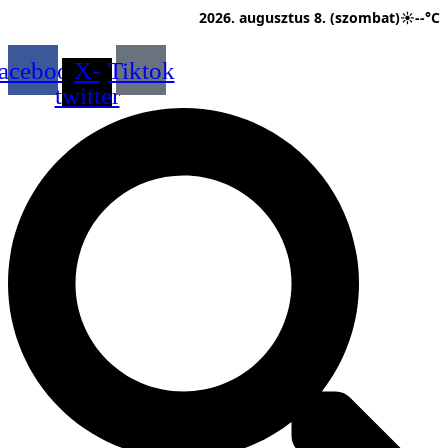
Ugrás
2026. augusztus 8. (szombat)
☀
--°C
a
tartalomhoz
acebook
X-
Tiktok
twitter