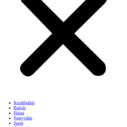
Kezdőoldal
Bulvár
Hazai
Nagyvilág
Sport