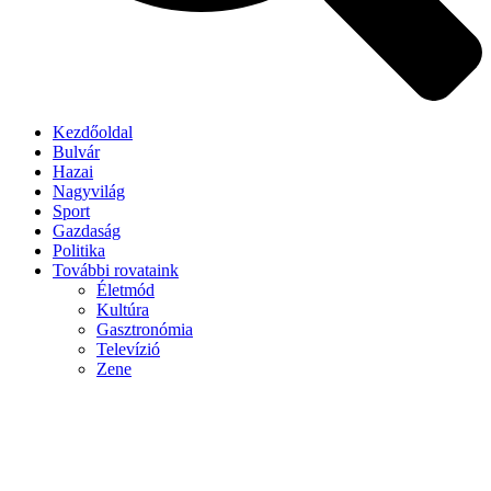
Kezdőoldal
Bulvár
Hazai
Nagyvilág
Sport
Gazdaság
Politika
További rovataink
Életmód
Kultúra
Gasztronómia
Televízió
Zene