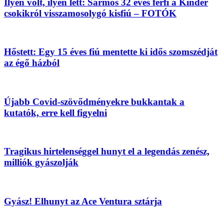
Ilyen volt, ilyen lett: Sármos 32 éves férfi a Kinder
csokikról visszamosolygó kisfiú – FOTÓK
Hőstett: Egy 15 éves fiú mentette ki idős szomszédját
az égő házból
Újabb Covid-szövődményekre bukkantak a
kutatók, erre kell figyelni
Tragikus hirtelenséggel hunyt el a legendás zenész,
milliók gyászolják
Gyász! Elhunyt az Ace Ventura sztárja