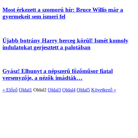
Most érkezett a szomorú hír: Bruce Willis már a
gyermekeit sem ismeri fel
Újabb botrány Harry herceg körül! Ismét komoly
indulatokat gerjesztett a palotában
Gyász! Elhunyt a népszerű főzőműsor fiatal
versenyzője, a nézők imádták…
« Előző
Oldal
1
Oldal
2
Oldal
3
Oldal
4
Oldal
5
Következő »