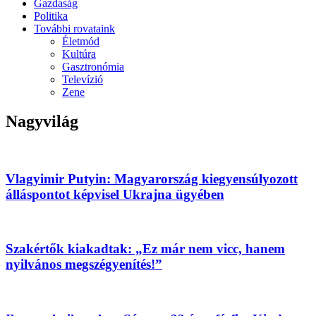
Gazdaság
Politika
További rovataink
Életmód
Kultúra
Gasztronómia
Televízió
Zene
Nagyvilág
Vlagyimir Putyin: Magyarország kiegyensúlyozott
álláspontot képvisel Ukrajna ügyében
Szakértők kiakadtak: „Ez már nem vicc, hanem
nyilvános megszégyenítés!”