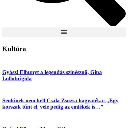
Kultúra
Gyász! Elhunyt a legendás színésznő, Gina
Lollobrigida
Senkinek nem kell Csala Zsuzsa hagyatéka: „Egy
korszak tűnt el, vele pedig az emlékek is…”