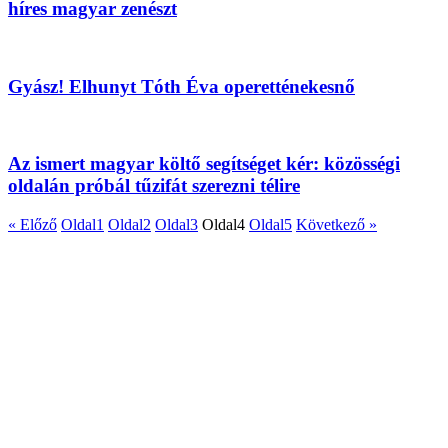
híres magyar zenészt
Gyász! Elhunyt Tóth Éva operetténekesnő
Az ismert magyar költő segítséget kér: közösségi
oldalán próbál tűzifát szerezni télire
« Előző
Oldal
1
Oldal
2
Oldal
3
Oldal
4
Oldal
5
Következő »