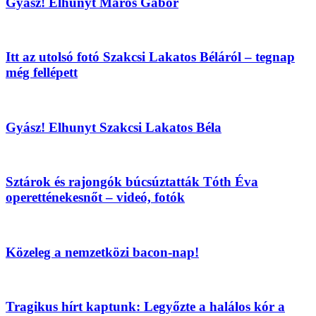
Gyász! Elhunyt Maros Gábor
Itt az utolsó fotó Szakcsi Lakatos Béláról – tegnap
még fellépett
Gyász! Elhunyt Szakcsi Lakatos Béla
Sztárok és rajongók búcsúztatták Tóth Éva
operetténekesnőt – videó, fotók
Közeleg a nemzetközi bacon-nap!
Tragikus hírt kaptunk: Legyőzte a halálos kór a