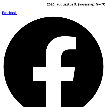
Ugrás
2026. augusztus 9. (vasárnap)
☀
--°C
a
tartalomhoz
Facebook