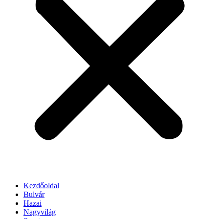
Kezdőoldal
Bulvár
Hazai
Nagyvilág