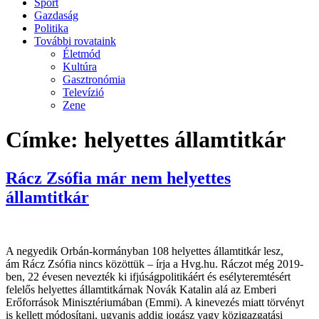
Sport
Gazdaság
Politika
További rovataink
Életmód
Kultúra
Gasztronómia
Televízió
Zene
Címke:
helyettes államtitkár
Rácz Zsófia már nem helyettes
államtitkár
A negyedik Orbán-kormányban 108 helyettes államtitkár lesz,
ám Rácz Zsófia nincs közöttük – írja a Hvg.hu. Ráczot még 2019-
ben, 22 évesen nevezték ki ifjúságpolitikáért és esélyteremtésért
felelős helyettes államtitkárnak Novák Katalin alá az Emberi
Erőforrások Minisztériumában (Emmi). A kinevezés miatt törvényt
is kellett módosítani, ugyanis addig jogász vagy közigazgatási