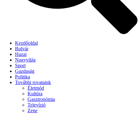
Kezdőoldal
Bulvár
Hazai
Nagyvilág
Sport
Gazdaság
Politika
További rovataink
Életmód
Kultúra
Gasztronómia
Televízió
Zene