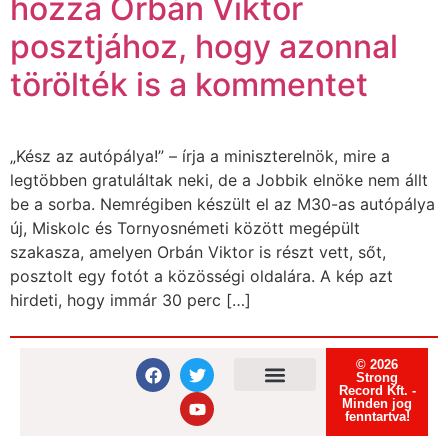
hozzá Orbán Viktor
posztjához, hogy azonnal
törölték is a kommentet
„Kész az autópálya!” – írja a miniszterelnök, mire a
legtöbben gratuláltak neki, de a Jobbik elnöke nem állt
be a sorba. Nemrégiben készült el az M30-as autópálya
új, Miskolc és Tornyosnémeti között megépült
szakasza, amelyen Orbán Viktor is részt vett, sőt,
posztolt egy fotót a közösségi oldalára. A kép azt
hirdeti, hogy immár 30 perc […]
© 2026
Strong
Record Kft. -
Minden jog
Felhasználási feltételek
Adatvédelmi tájékoztató
Süti tájékoztató
fenntartva!