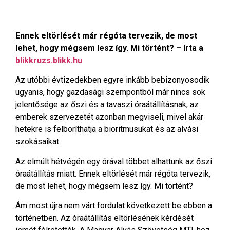
Ennek eltörlését már régóta tervezik, de most
lehet, hogy mégsem lesz így. Mi történt? – írta a
blikkruzs.blikk.hu
Az utóbbi évtizedekben egyre inkább bebizonyosodik
ugyanis, hogy gazdasági szempontból már nincs sok
jelentősége az őszi és a tavaszi óraátállításnak, az
emberek szervezetét azonban megviseli, mivel akár
hetekre is felboríthatja a bioritmusukat és az alvási
szokásaikat.
Az elmúlt hétvégén egy órával többet alhattunk az őszi
óraátállítás miatt. Ennek eltörlését már régóta tervezik,
de most lehet, hogy mégsem lesz így. Mi történt?
Ám most újra nem várt fordulat következett be ebben a
történetben. Az óraátállítás eltörlésének kérdését