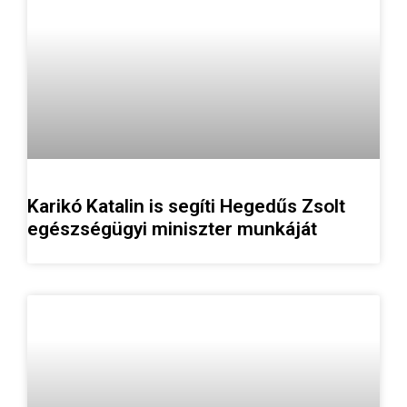
Karikó Katalin is segíti Hegedűs Zsolt
egészségügyi miniszter munkáját