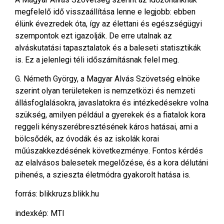
megfelelő idő visszaállítása lenne e legjobb: ebben
élünk évezredek óta, így az élettani és egészségügyi
szempontok ezt igazolják. De erre utalnak az
alváskutatási tapasztalatok és a baleseti statisztikák
is. Ez a jelenlegi téli időszámításnak felel meg.
G. Németh György, a Magyar Alvás Szövetség elnöke
szerint olyan területeken is nemzetközi és nemzeti
állásfoglalásokra, javaslatokra és intézkedésekre volna
szükség, amilyen például a gyerekek és a fiatalok kora
reggeli kényszerébresztésének káros hatásai, ami a
bölcsődék, az óvodák és az iskolák korai
műúszakkezdésének következménye. Fontos kérdés
az elalvásos balesetek megelőzése, és a kora délutáni
pihenés, a szieszta életmódra gyakorolt hatása is.
forrás: blikkruzs.blikk.hu
indexkép: MTI