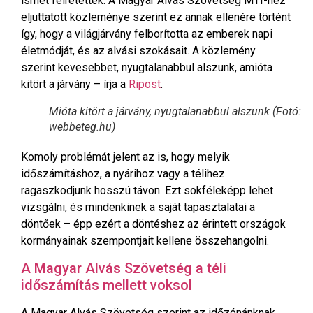
ismét félretették. A Magyar Alvás Szövetség MTI-hez
eljuttatott közleménye szerint ez annak ellenére történt
így, hogy a világjárvány felborította az emberek napi
életmódját, és az alvási szokásait. A közlemény
szerint kevesebbet, nyugtalanabbul alszunk, amióta
kitört a járvány – írja a
Ripost
.
Mióta kitört a járvány, nyugtalanabbul alszunk (Fotó:
webbeteg.hu)
Komoly problémát jelent az is, hogy melyik
időszámításhoz, a nyárihoz vagy a télihez
ragaszkodjunk hosszú távon. Ezt sokféleképp lehet
vizsgálni, és mindenkinek a saját tapasztalatai a
döntőek – épp ezért a döntéshez az érintett országok
kormányainak szempontjait kellene összehangolni.
A Magyar Alvás Szövetség a téli
időszámítás mellett voksol
A Magyar Alvás Szövetség szerint az időzónánknak