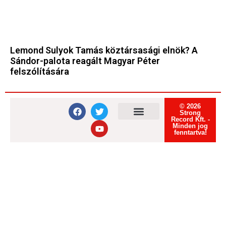
Lemond Sulyok Tamás köztársasági elnök? A
Sándor-palota reagált Magyar Péter
felszólítására
© 2026
Strong
Record Kft. -
Minden jog
Felhasználási feltételek
Adatvédelmi tájékoztató
Süti tájékoztató
fenntartva!