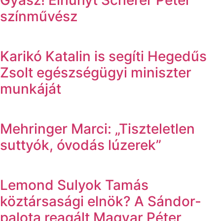
színművész
Karikó Katalin is segíti Hegedűs
Zsolt egészségügyi miniszter
munkáját
Mehringer Marci: „Tiszteletlen
suttyók, óvodás lúzerek”
Lemond Sulyok Tamás
köztársasági elnök? A Sándor-
palota reagált Magyar Péter