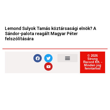
Lemond Sulyok Tamás köztársasági elnök? A
Sándor-palota reagált Magyar Péter
felszólítására
© 2026
Strong
Record Kft. -
Minden jog
Felhasználási feltételek
Adatvédelmi tájékoztató
Süti tájékoztató
fenntartva!