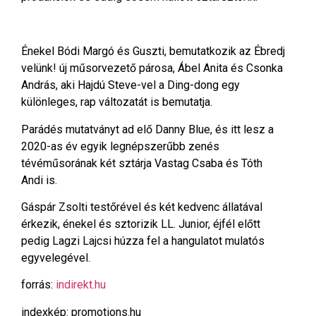
Énekel Bódi Margó és Guszti, bemutatkozik az Ébredj
velünk! új műsorvezető párosa, Ábel Anita és Csonka
András, aki Hajdú Steve-vel a Ding-dong egy
különleges, rap változatát is bemutatja.
Parádés mutatványt ad elő Danny Blue, és itt lesz a
2020-as év egyik legnépszerűbb zenés
tévéműsorának két sztárja Vastag Csaba és Tóth
Andi is.
Gáspár Zsolti testőrével és két kedvenc állatával
érkezik, énekel és sztorizik LL. Junior, éjfél előtt
pedig Lagzi Lajcsi húzza fel a hangulatot mulatós
egyvelegével.
forrás:
indirekt.hu
indexkép: promotions.hu