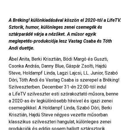
A Bréking! különkiadásával köszön el 2020-tól a LifeTV.
Sztorik, humor, különleges zenei csemegék és
sztárparádé várja a nézőket. A műsor egyik
meglepetés-produkciója lesz Vastag Csaba és Tóth
Andi duettje.
Ábel Anita, Berki Krisztián, Bódi Margó és Guszti,
Csonka András, Danny Blue, Gáspár Zsolti, Hajdú
Steve, Holdampf Linda, Lagzi Lajcsi, LL. Junior, Szabó
Dóri, Tóth Andi és Vastag Csaba is szerepel a Bréking!
Szilveszterben. December 31-én 22:00-tól indul
a LifeTV szilveszter esti szórakoztató műsora, benne
a 2020-as év legkülönösebb híreivel és igazi zenei
csemegékkel. A Holdampf Linda, Szabó Dóri, Berki
Krisztián, Hajdú Steve négyes vezette műsorban
klasszikus szilveszteri hangulat, különleges zenei
produkciók és eddig sosem hallott sztársztorik.