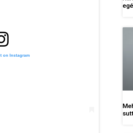
egé
st on Instagram
Meh
sut