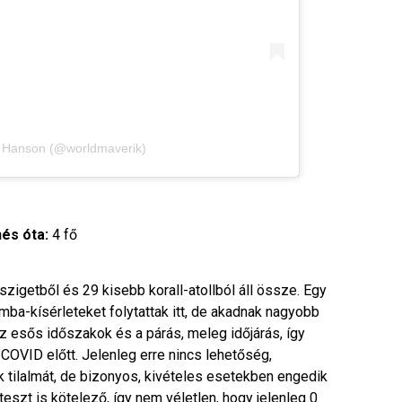
D. Hanson (@worldmaverik)
és óta:
4 fő
igetből és 29 kisebb korall-atollból áll össze. Egy
ba-kísérleteket folytattak itt, de akadnak nagyobb
 az esős időszakok és a párás, meleg időjárás, így
 COVID előtt. Jelenleg erre nincs lehetőség,
 tilalmát, de bizonyos, kivételes esetekben engedik
eszt is kötelező, így nem véletlen, hogy jelenleg 0