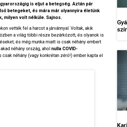
gyarországig is eljut a betegség. Aztán pár
lső betegeket, és mára már olyannyira életünk
, milyen volt nélküle. Sajnos.
Gyá
 vették fel a harcot a járvánnyal. Voltak, akik
szí
zben a világ többi része bezárkózott, és olyanok is
püléseket, és még munka miatt is csak néhány embert
 akad néhány ország, ahol
nulla COVID-
 is csak néhány (vagy konkrétan zéró!) ember kapta el
Kar