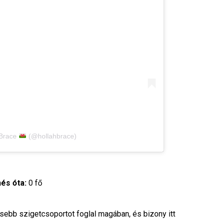
 Brace
(@hollahbrace)
és óta:
0 fő
isebb szigetcsoportot foglal magában, és bizony itt