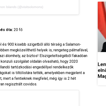
omon Islands (@visitsolomons)
és óta:
20 fő
ől és 900 kisebb szigetből álló térség a Salamon-
ebben megközelíthető helyek is, rengeteg pálmafával,
gazi álomhely, az biztos! Elszigeteltségéből fakadóan
 konzuli szolgálat oldalán olvasható, hogy 2020
Lem
állandó tartózkodási engedéllyel rendelkezők
eln
gokat is tiltólistára tették, amelyekben megjelent a
Mag
t, mert a fentieknek megfelel, még így is 2 hét
van regisztrált covidos.