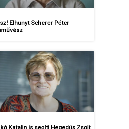
sz! Elhunyt Scherer Péter
nművész
ikó Katalin is segíti Hegedűs Zsolt