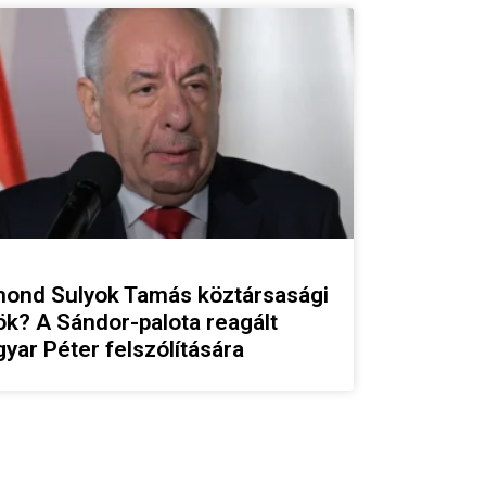
ond Sulyok Tamás köztársasági
ök? A Sándor-palota reagált
yar Péter felszólítására