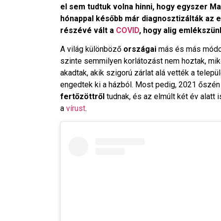
el sem tudtuk volna hinni, hogy egyszer Ma
hónappal később már diagnosztizálták az e
részévé vált a
COVID
, hogy alig emlékszünk
A világ különböző
országai
más és más módokon
szinte semmilyen korlátozást nem hoztak, mikö
akadtak, akik szigorú zárlat alá vették a tele
engedtek ki a házból. Most pedig, 2021 őszén
fertőzöttről
tudnak, és az elmúlt két év alatt
a
vírust
.