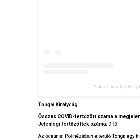
A post shared by Holly
Tongai Királyság
Összes COVID-fertőzött száma a megjelen
Jelenlegi fertőzöttek száma:
0 fő
Az óceániai Polinéziában elterülő Tonga egy k