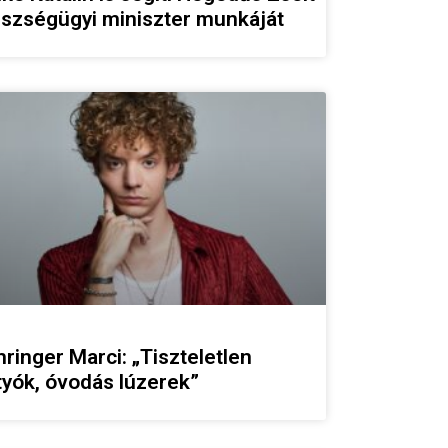
szségügyi miniszter munkáját
ringer Marci: „Tiszteletlen
tyók, óvodás lúzerek”