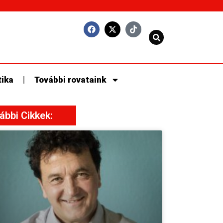
tika
További rovataink
ábbi Cikkek: