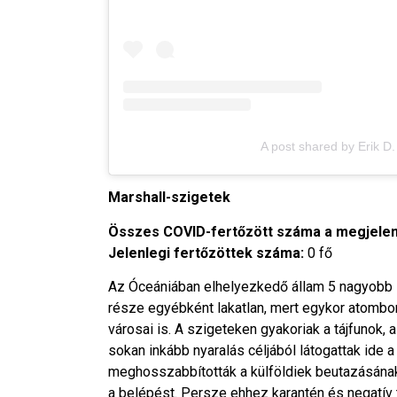
A post shared by Erik 
Marshall-szigetek
Összes COVID-fertőzött száma a megjelen
Jelenlegi fertőzöttek száma:
0 fő
Az Óceániában elhelyezkedő állam 5 nagyobb sz
része egyébként lakatlan, mert egykor atombom
városai is. A szigeteken gyakoriak a tájfunok,
sokan inkább nyaralás céljából látogattak ide a
meghosszabbították a külföldiek beutazásának
a belépést. Persze ehhez karantén és negatív t