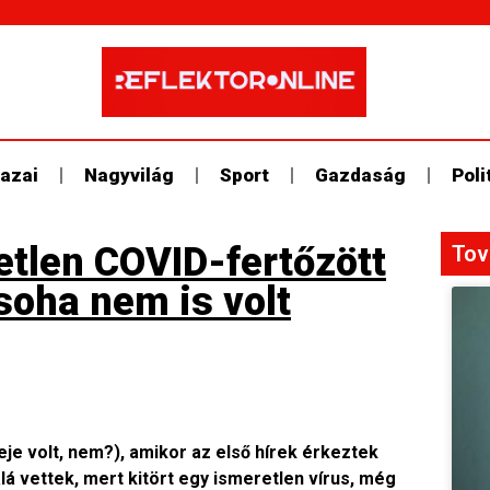
azai
Nagyvilág
Sport
Gazdaság
Poli
etlen COVID-fertőzött
Tov
 soha nem is volt
eje volt, nem?), amikor az első hírek érkeztek
lá vettek, mert kitört egy ismeretlen vírus, még