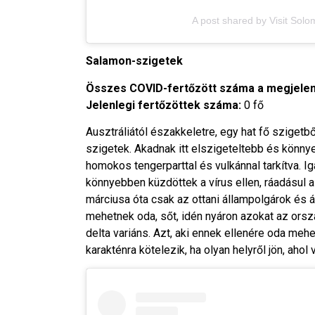
A post shared by Visit Sol
Salamon-szigetek
Összes COVID-fertőzött száma a megjelen
Jelenlegi fertőzöttek száma:
0 fő
Ausztráliától északkeletre, egy hat fő szigetb
szigetek. Akadnak itt elszigeteltebb és könny
homokos tengerparttal és vulkánnal tarkítva. I
könnyebben küzdöttek a vírus ellen, ráadásul a
márciusa óta csak az ottani állampolgárok és 
mehetnek oda, sőt, idén nyáron azokat az orszá
delta variáns. Azt, aki ennek ellenére oda mehe
karakténra kötelezik, ha olyan helyről jön, ahol 