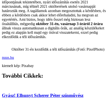
időpontjának tekintetében, nyári időszámítás esetén 2021
márciusának, míg télinél 2021 októberének utolsó vasárnapját
határozták meg. A tagállamok azonban megosztottak a kérdésben, és
ebben a kérdésben csak akkor lehet előrehaladni, ha megvan az
egyetértés. Ami biztos, hogy idén ősszel még biztosan lesz
óraátállítás, mégpedig
október 31-én, vasárnap 3 óráról 2 órára
állnak vissza automatikusan a digitális órák, az analóg készülékeket
pedig ez alapján kell majd egy órával visszatekerni, ezzel pedig
elkezdődik a téli időszámítás.
Október 31-én kezdődik a téli időszámítás (Fotó: PixelPhoto)
nuus.hu
kiemelt kép: Pixabay
További Cikkek:
Gyász! Elhunyt Scherer Péter színművész