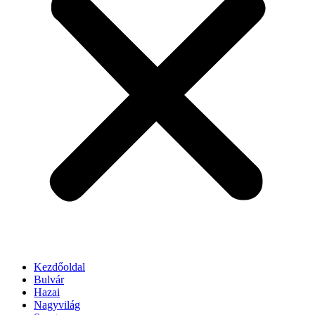
Kezdőoldal
Bulvár
Hazai
Nagyvilág