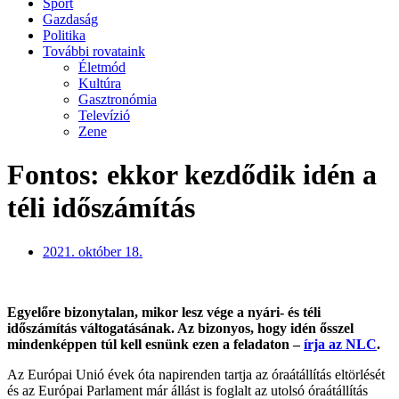
Sport
Gazdaság
Politika
További rovataink
Életmód
Kultúra
Gasztronómia
Televízió
Zene
Fontos: ekkor kezdődik idén a
téli időszámítás
2021. október 18.
Egyelőre bizonytalan, mikor lesz vége a nyári- és téli
időszámítás váltogatásának. Az bizonyos, hogy idén ősszel
mindenképpen túl kell esnünk ezen a feladaton –
írja az NLC
.
Az Európai Unió évek óta napirenden tartja az óraátállítás eltörlését
és az Európai Parlament már állást is foglalt az utolsó óraátállítás