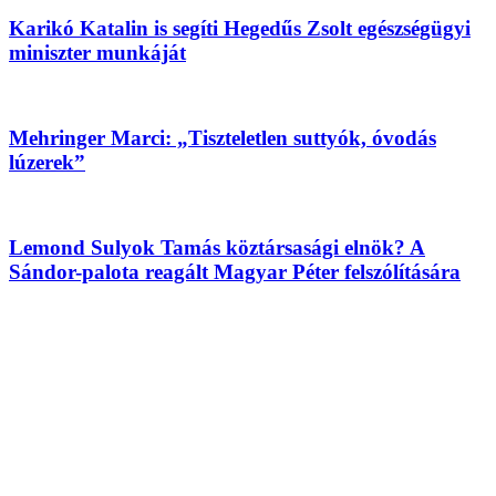
Karikó Katalin is segíti Hegedűs Zsolt egészségügyi
miniszter munkáját
Mehringer Marci: „Tiszteletlen suttyók, óvodás
lúzerek”
Lemond Sulyok Tamás köztársasági elnök? A
Sándor-palota reagált Magyar Péter felszólítására