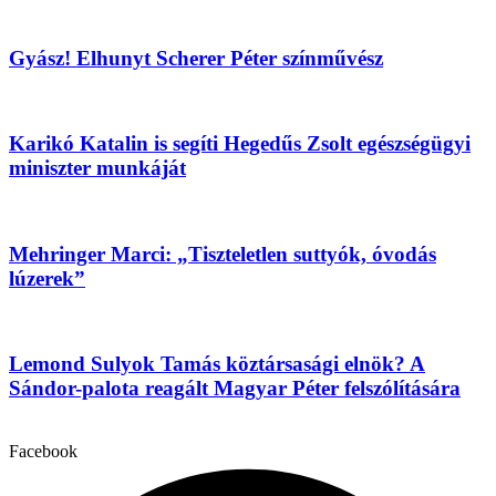
Gyász! Elhunyt Scherer Péter színművész
Karikó Katalin is segíti Hegedűs Zsolt egészségügyi
miniszter munkáját
Mehringer Marci: „Tiszteletlen suttyók, óvodás
lúzerek”
Lemond Sulyok Tamás köztársasági elnök? A
Sándor-palota reagált Magyar Péter felszólítására
Facebook