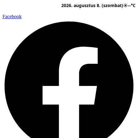
Ugrás
2026. augusztus 8. (szombat)
☀
--°C
a
tartalomhoz
Facebook