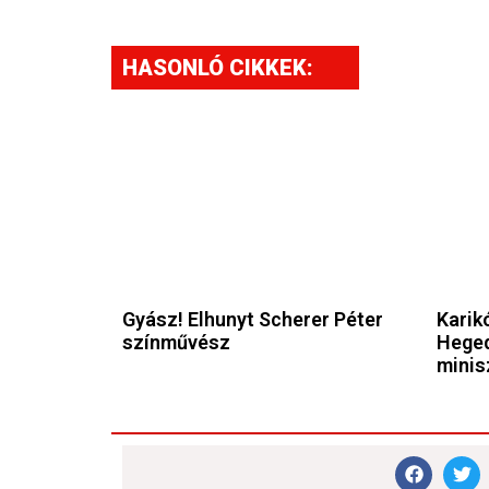
HASONLÓ CIKKEK:
Gyász! Elhunyt Scherer Péter
Karikó
színművész
Heged
minis