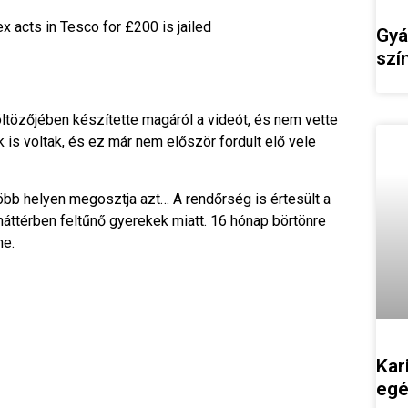
 acts in Tesco for £200 is jailed
Gyá
szí
öltözőjében készítette magáról a videót, és nem vette
s voltak, és ez már nem először fordult elő vele
 több helyen megosztja azt… A rendőrség is értesült a
 háttérben feltűnő gyerekek miatt. 16 hónap börtönre
ne.
Kar
egé