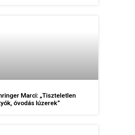
ringer Marci: „Tiszteletlen
tyók, óvodás lúzerek”