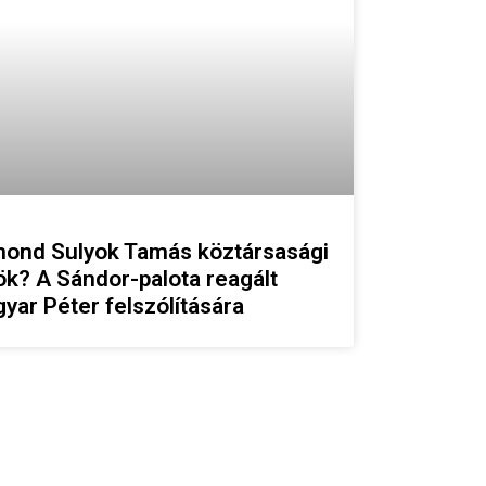
ond Sulyok Tamás köztársasági
ök? A Sándor-palota reagált
yar Péter felszólítására