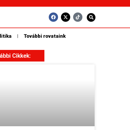
litika
További rovataink
ábbi Cikkek: