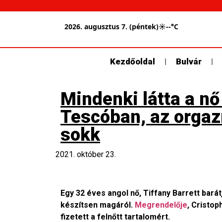
2026. augusztus 7. (péntek)
☀
--°C
Kezdőoldal
Bulvár
Mindenki látta a nő
Tescóban, az orgazm
sokk
2021. október 23.
Egy 32 éves angol nő, Tiffany Barrett barát
készítsen magáról.
Megrendelője
, Cristop
fizetett a felnőtt tartalomért.