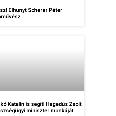
sz! Elhunyt Scherer Péter
nművész
ikó Katalin is segíti Hegedűs Zsolt
szségügyi miniszter munkáját