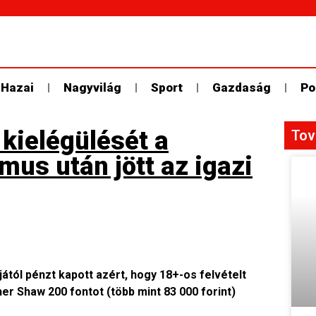
Hazai
Nagyvilág
Sport
Gazdaság
Po
 kielégülését a
Tov
us után jött az igazi
jától pénzt kapott azért, hogy 18+-os felvételt
her Shaw 200 fontot (több mint 83 000 forint)