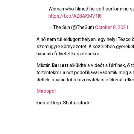
Woman who filmed herself performing sex
https://t.co/AZ8AKMV1l8
— The Sun (@TheSun)
October 8, 2021
A nő nem túl eldugott helyen, egy helyi Tesco 
szemügyre környezetét. A közelében gyerekek i
hasonló felvétel készítésekor.
Miután
Barrett
elküldte a videót a férfinek, ő
történtekről, a nőt pedofíliával vádolták meg a
ítélték, miután több bizonyíték is előkerült elle
Metropol
kiemelt kép: Shutterstock