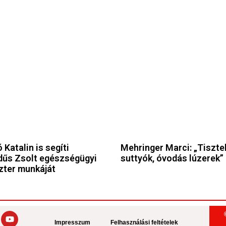
 Katalin is segíti
Mehringer Marci: „Tiszte
űs Zsolt egészségügyi
suttyók, óvodás lúzerek”
zter munkáját
Impresszum
Felhasználási feltételek