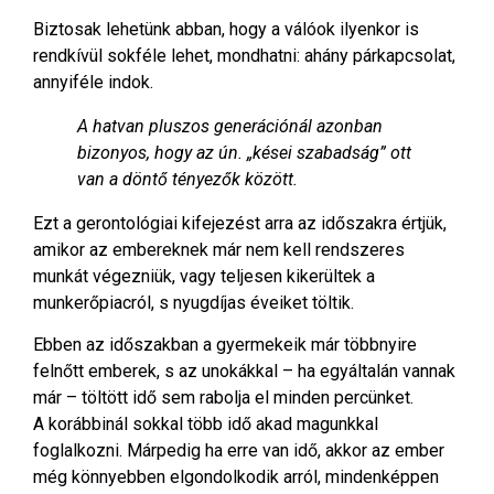
Biztosak lehetünk abban, hogy a válóok ilyenkor is
rendkívül sokféle lehet, mondhatni: ahány párkapcsolat,
annyiféle indok.
A hatvan pluszos generációnál azonban
bizonyos, hogy az ún. „kései szabadság” ott
van a döntő tényezők között.
Ezt a gerontológiai kifejezést arra az időszakra értjük,
amikor az embereknek már nem kell rendszeres
munkát végezniük, vagy teljesen kikerültek a
munkerőpiacról, s nyugdíjas éveiket töltik.
Ebben az időszakban a gyermekeik már többnyire
felnőtt emberek, s az unokákkal – ha egyáltalán vannak
már – töltött idő sem rabolja el minden percünket.
A korábbinál sokkal több idő akad magunkkal
foglalkozni. Márpedig ha erre van idő, akkor az ember
még könnyebben elgondolkodik arról, mindenképpen