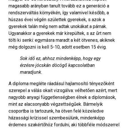
magasabb arányban tanult tovább ez a generáció a
rendszerváltás környékén, így valamivel később, a
húszas évei végén születtek gyerekek, s azok a
gyerekek talán még nem adtak unokákat a párnak.
Ugyanakkor a gyerekek már kirepültek, s az űrt nem
tölti ki senki: egymásra maradt a két ötvenes, akiknek
még dolgozni is kell 5-10, adott esetben 15 évig.
Sok idő ez, ahhoz mindenképp, hogy egy
érzésre jócskán döcögő kapcsolatban
maradjunk.
A diploma megléte ráadásul hajlamosító tényezőként
szerepel a válás okait vizsgálva: vélhetően azért, mert
nagyobb anyagi függetlenségben élnek a diplomások,
mint az alacsonyabb végzettségűek. Bármelyik
csoportba is tartozunk, ha ötven felé közeledve
házassági krízissel szembesülünk, mindenképp
érdemes szakértőhöz fordulni, aki többféle módszerrel