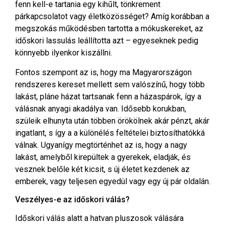
fenn kell-e tartania egy kihűlt, tönkrement
párkapcsolatot vagy életközösséget? Amíg korábban a
megszokás működésben tartotta a mókuskereket, az
időskori lassulás leállította azt – egyeseknek pedig
könnyebb ilyenkor kiszállni.
Fontos szempont az is, hogy ma Magyarországon
rendszeres kereset mellett sem valószínű, hogy több
lakást, pláne házat tartsanak fenn a házaspárok, így a
válásnak anyagi akadálya van. Idősebb korukban,
szüleik elhunyta után többen örökölnek akár pénzt, akár
ingatlant, s így a a különélés feltételei biztosíthatókká
válnak. Ugyanígy megtörténhet az is, hogy a nagy
lakást, amelyből kirepültek a gyerekek, eladják, és
vesznek belőle két kicsit, s új életet kezdenek az
emberek, vagy teljesen egyedül vagy egy új pár oldalán.
Veszélyes-e az időskori válás?
Időskori válás alatt a hatvan pluszosok válására