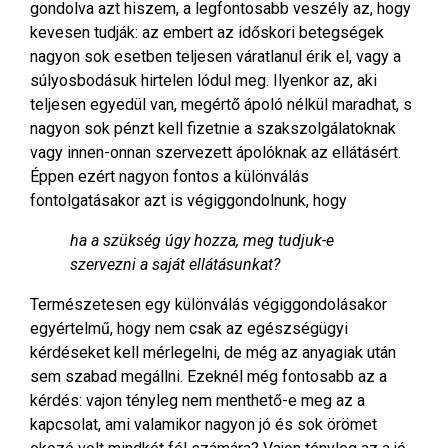
gondolva azt hiszem, a legfontosabb veszély az, hogy
kevesen tudják: az embert az időskori betegségek
nagyon sok esetben teljesen váratlanul érik el, vagy a
súlyosbodásuk hirtelen lódul meg. Ilyenkor az, aki
teljesen egyedül van, megértő ápoló nélkül maradhat, s
nagyon sok pénzt kell fizetnie a szakszolgálatoknak
vagy innen-onnan szervezett ápolóknak az ellátásért.
Éppen ezért nagyon fontos a különválás
fontolgatásakor azt is végiggondolnunk, hogy
ha a szükség úgy hozza, meg tudjuk-e
szervezni a saját ellátásunkat?
Természetesen egy különválás végiggondolásakor
egyértelmű, hogy nem csak az egészségügyi
kérdéseket kell mérlegelni, de még az anyagiak után
sem szabad megállni. Ezeknél még fontosabb az a
kérdés: vajon tényleg nem menthető-e meg az a
kapcsolat, ami valamikor nagyon jó és sok örömet