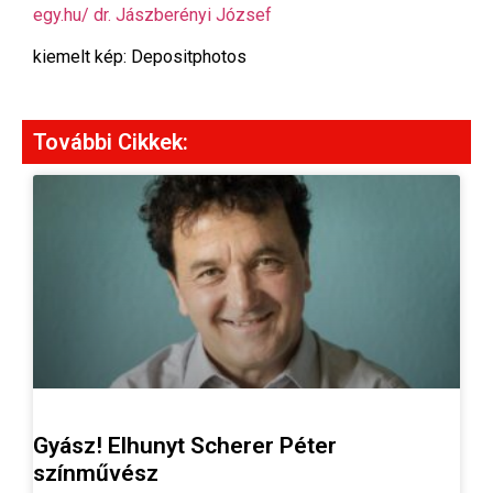
egy.hu/ dr. Jászberényi József
kiemelt kép: Depositphotos
További Cikkek:
Gyász! Elhunyt Scherer Péter
színművész