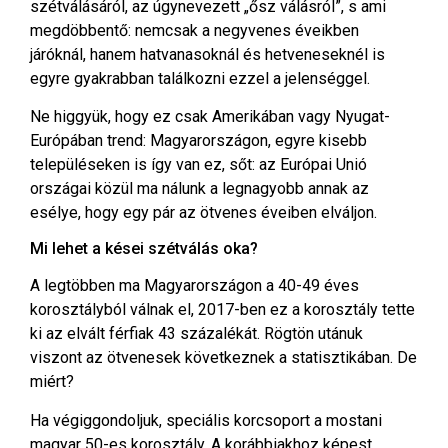
szétválásáról, az úgynevezett „ősz válásról”, s ami
megdöbbentő: nemcsak a negyvenes éveikben
járóknál, hanem hatvanasoknál és hetveneseknél is
egyre gyakrabban találkozni ezzel a jelenséggel.
Ne higgyük, hogy ez csak Amerikában vagy Nyugat-
Európában trend: Magyarországon, egyre kisebb
településeken is így van ez, sőt: az Európai Unió
országai közül ma nálunk a legnagyobb annak az
esélye, hogy egy pár az ötvenes éveiben elváljon.
Mi lehet a kései szétválás oka?
A legtöbben ma Magyarországon a 40-49 éves
korosztályból válnak el, 2017-ben ez a korosztály tette
ki az elvált férfiak 43 százalékát. Rögtön utánuk
viszont az ötvenesek következnek a statisztikában. De
miért?
Ha végiggondoljuk, speciális korcsoport a mostani
magyar 50-es korosztály. A korábbiakhoz képest