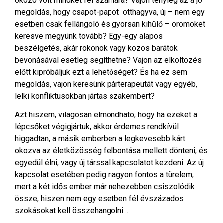
okozó volt mindkét fél számára? Vajon tényleg az a jó
megoldás, hogy csapot-papot otthagyva, új – nem egy
esetben csak fellángoló és gyorsan kihűlő – örömöket
keresve megyünk tovább? Egy-egy alapos
beszélgetés, akár rokonok vagy közös barátok
bevonásával esetleg segíthetne? Vajon az elköltözés
előtt kipróbáljuk ezt a lehetőséget? És ha ez sem
megoldás, vajon keresünk párterapeutát vagy egyéb,
lelki konfliktusokban jártas szakembert?
Azt hiszem, világosan elmondható, hogy ha ezeket a
lépcsőket végigjártuk, akkor érdemes rendkívül
higgadtan, a másik emberben a legkevesebb kárt
okozva az életközösség felbontása mellett dönteni, és
egyedül élni, vagy új társsal kapcsolatot kezdeni. Az új
kapcsolat esetében pedig nagyon fontos a türelem,
mert a két idős ember már nehezebben csiszolódik
össze, hiszen nem egy esetben fél évszázados
szokásokat kell összehangolni…