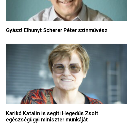
Gyász! Elhunyt Scherer Péter színművész
Karikó Katalin is segíti Hegedűs Zsolt
egészségügyi miniszter munkáját