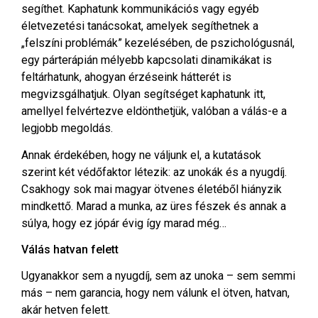
segíthet. Kaphatunk kommunikációs vagy egyéb
életvezetési tanácsokat, amelyek segíthetnek a
„felszíni problémák” kezelésében, de pszichológusnál,
egy párterápián mélyebb kapcsolati dinamikákat is
feltárhatunk, ahogyan érzéseink hátterét is
megvizsgálhatjuk. Olyan segítséget kaphatunk itt,
amellyel felvértezve eldönthetjük, valóban a válás-e a
legjobb megoldás.
Annak érdekében, hogy ne váljunk el, a kutatások
szerint két védőfaktor létezik: az unokák és a nyugdíj.
Csakhogy sok mai magyar ötvenes életéből hiányzik
mindkettő. Marad a munka, az üres fészek és annak a
súlya, hogy ez jópár évig így marad még…
Válás hatvan felett
Ugyanakkor sem a nyugdíj, sem az unoka – sem semmi
más – nem garancia, hogy nem válunk el ötven, hatvan,
akár hetven felett.