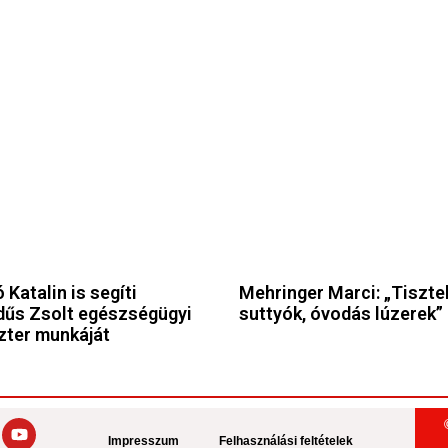
 Katalin is segíti
Mehringer Marci: „Tiszte
űs Zsolt egészségügyi
suttyók, óvodás lúzerek”
zter munkáját
Impresszum
Felhasználási feltételek