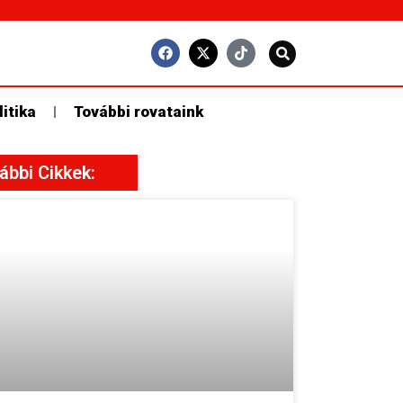
litika
További rovataink
ábbi Cikkek: