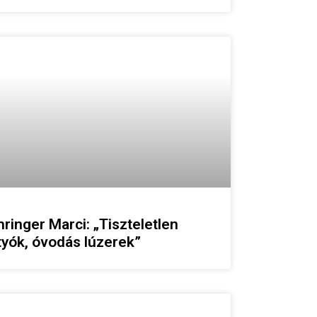
ringer Marci: „Tiszteletlen
tyók, óvodás lúzerek”