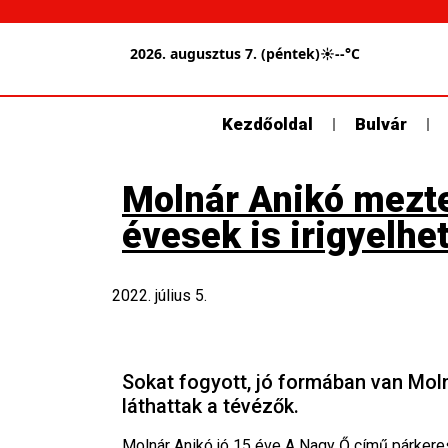
2026. augusztus 7. (péntek)
☀
--°C
Kezdőoldal
Bulvár
Molnár Anikó mezte
évesek is irigyelhe
2022. július 5.
Sokat fogyott, jó formában van Mol
láthattak a tévézők.
Molnár Anikó jó 15 éve A Nagy Ő című párkeres