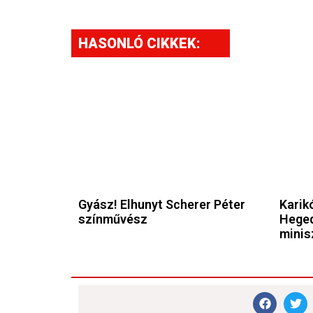
HASONLÓ CIKKEK:
Gyász! Elhunyt Scherer Péter
Karikó
színművész
Heged
minis