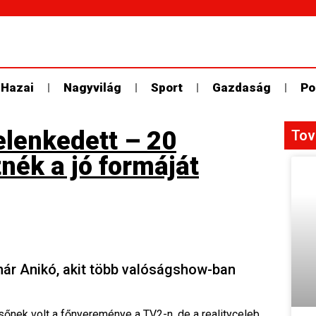
Hazai
Nagyvilág
Sport
Gazdaság
Po
lenkedett – 20
Tov
tnék a jó formáját
nár Anikó, akit több valóságshow-ban
őnek volt a főnyereménye a TV2-n, de a realityceleb