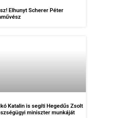
sz! Elhunyt Scherer Péter
nművész
ikó Katalin is segíti Hegedűs Zsolt
szségügyi miniszter munkáját