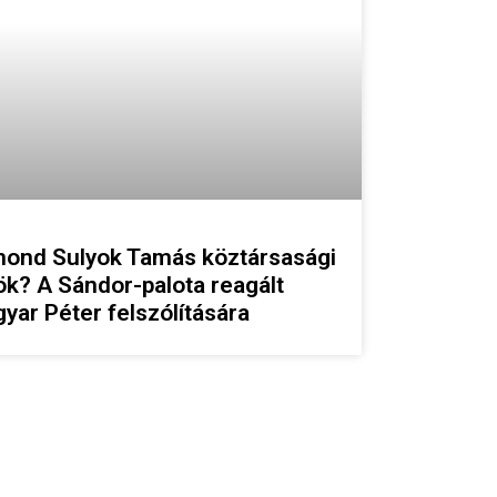
ond Sulyok Tamás köztársasági
ök? A Sándor-palota reagált
yar Péter felszólítására