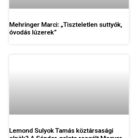
Mehringer Marci: „Tiszteletlen suttyók,
óvodás lúzerek”
Lemond Sulyok Tamás köztársasági