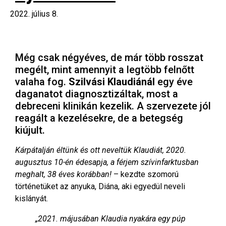
2022. július 8.
Még csak négyéves, de már több rosszat
megélt, mint amennyit a legtöbb felnőtt
valaha fog.
Szilvási Klaudiánál
egy éve
daganatot diagnosztizáltak, most a
debreceni klinikán kezelik. A szervezete jól
reagált a kezelésekre, de a betegség
kiújult.
Kárpátalján éltünk és ott neveltük Klaudiát, 2020.
augusztus 10-én édesapja, a férjem szívinfarktusban
meghalt, 38 éves korábban!
– kezdte szomorú
történetüket az anyuka, Diána, aki egyedül neveli
kislányát.
„2021. májusában
Klaudia nyakára egy púp