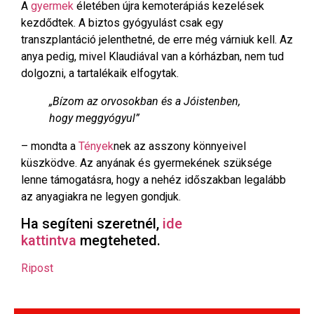
A
gyermek
életében újra kemoterápiás kezelések
kezdődtek. A biztos gyógyulást csak egy
transzplantáció jelenthetné, de erre még várniuk kell. Az
anya pedig, mivel Klaudiával van a kórházban, nem tud
dolgozni, a tartalékaik elfogytak.
„Bízom az orvosokban és a Jóistenben,
hogy meggyógyul”
– mondta a
Tények
nek az asszony könnyeivel
küszködve. Az anyának és gyermekének szüksége
lenne támogatásra, hogy a nehéz időszakban legalább
az anyagiakra ne legyen gondjuk.
Ha segíteni szeretnél,
ide
kattintva
megteheted.
Ripost