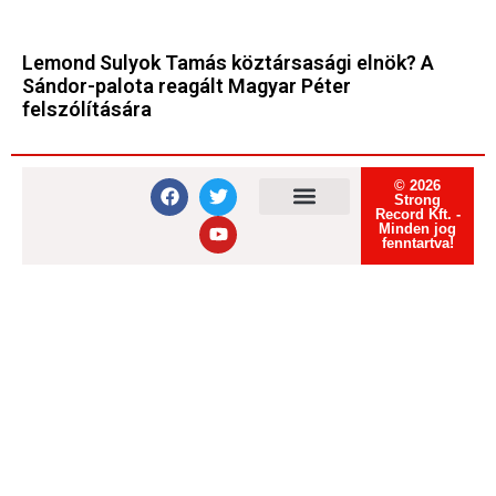
Lemond Sulyok Tamás köztársasági elnök? A
Sándor-palota reagált Magyar Péter
felszólítására
© 2026
Strong
Record Kft. -
Minden jog
Felhasználási feltételek
Adatvédelmi tájékoztató
Süti tájékoztató
fenntartva!