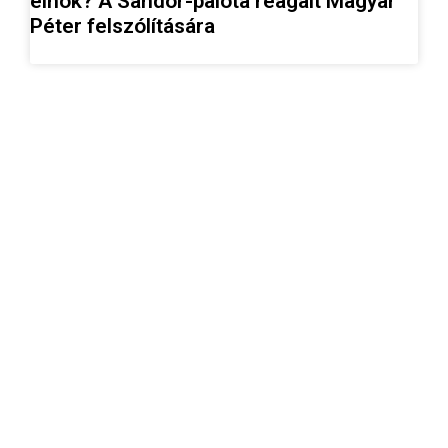
elnök? A Sándor-palota reagált Magyar
Péter felszólítására