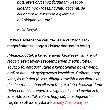
nőtt, ezért orvoshoz fordultam, később
kiderült, hogy rosszindulatú daganat, de
akkor már Munkácson a gyermek
onkológián voltunk.”
Fotó:Tények
Ezután Debrecenbe kerültek, és a kivizsgálások
megerősítették, hogy a kislány daganatos beteg.
„Megkezdődtek a kemoterápiás kezelések, amikre jól
reagált, ezért tavaly szeptemberben megműtötték.
Tovább folytatódott utána a kemoterápia novemberig,
amikor átálltunk gyógyszeres kezelésre.
Örültem, hogy
vége, és minden jó lesz, élhetjük tovább a kis életünket,
de idén márciusban elkezdett fájni a lába. Visszajöttünk
Debrecenbe és megint kivizsgálások sora következett,
ami után közölték velem, hogy kiújult a daganat”
–
fogalmazott az anyuka a
Remény Alapítványnak
.