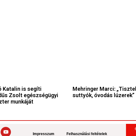
 Katalin is segíti
Mehringer Marci: „Tiszte
űs Zsolt egészségügyi
suttyók, óvodás lúzerek”
zter munkáját
Impresszum
Felhasználási feltételek