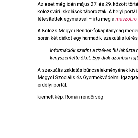
Az eset még idén május 27. és 29. között törté
kolozsvári iskolások táboroztak. A helyi portál
létesítettek egymással – írta meg a
maszol.ro
A Kolozs Megyei Rendőr-főkapitányság megerős
során két diákot egy harmadik szexuális kérés
Információk szerint a tízéves fiú lehúzta 
kényszerítette őket. Egy diák azonban rajt
A szexuális zaklatás bűncselekményének kiviz
Megyei Szociális és Gyermekvédelmi Igazgatós
erdélyi portál.
kiemelt kép: Román rendőrség