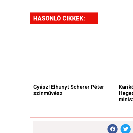
HASONLÓ CIKKEK:
Gyász! Elhunyt Scherer Péter
Karikó
színművész
Heged
minis