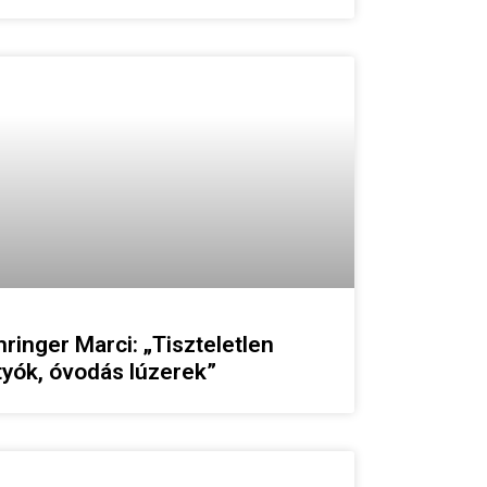
ringer Marci: „Tiszteletlen
tyók, óvodás lúzerek”