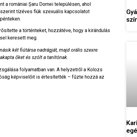
nt a romániai Șaru Dornei településen, ahol
Gyá
 szerint tízéves fiúk szexuális kapcsolatot
szí
pénteken.
ítette a történteket, hozzátéve, hogy a kirándulás
sel keresett meg.
másik két fiútársa nadrágját, majd orális szexre
akapta őket és szólt a tanítónak.
sgálása folyamatban van. A helyzetről a Kolozs
ág képviselőit is értesítették – fűzte hozzá az
Kar
egé