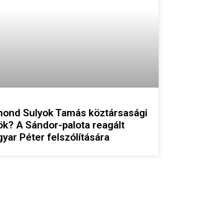
ond Sulyok Tamás köztársasági
ök? A Sándor-palota reagált
yar Péter felszólítására