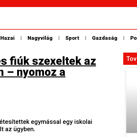
Hazai
Nagyvilág
Sport
Gazdaság
Po
s fiúk szexeltek az
Tov
n – nyomoz a
létesítettek egymással egy iskolai
lt az ügyben.