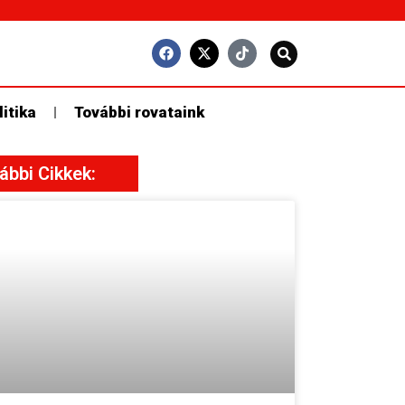
litika
További rovataink
ábbi Cikkek: