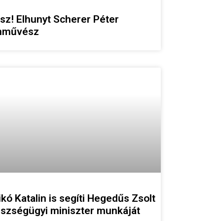
sz! Elhunyt Scherer Péter
nművész
ikó Katalin is segíti Hegedűs Zsolt
szségügyi miniszter munkáját