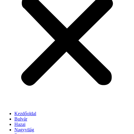
Kezdőoldal
Bulvár
Hazai
Nagyvilág