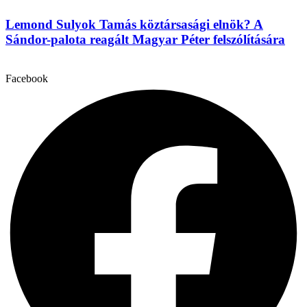
Lemond Sulyok Tamás köztársasági elnök? A
Sándor-palota reagált Magyar Péter felszólítására
Facebook