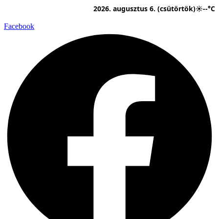
Ugrás
2026. augusztus 6. (csütörtök)
☀
--°C
a
tartalomhoz
Facebook