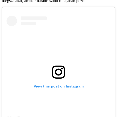
idegszálakat, amikor narancsszínű ruhájában pózolt.
View this post on Instagram