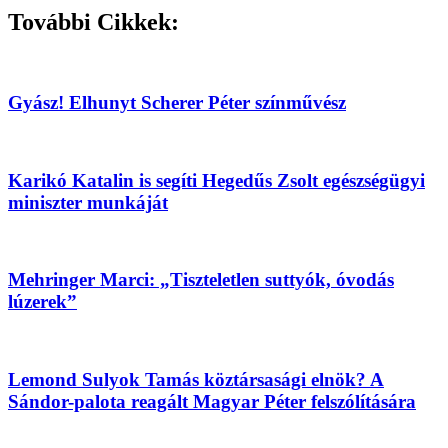
További Cikkek:
Gyász! Elhunyt Scherer Péter színművész
Karikó Katalin is segíti Hegedűs Zsolt egészségügyi
miniszter munkáját
Mehringer Marci: „Tiszteletlen suttyók, óvodás
lúzerek”
Lemond Sulyok Tamás köztársasági elnök? A
Sándor-palota reagált Magyar Péter felszólítására