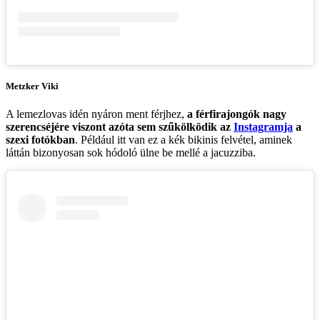
Metzker Viki
A lemezlovas idén nyáron ment férjhez,
a férfirajongók nagy
szerencséjére viszont azóta sem szűkölködik az
Instagramja
a
szexi fotókban
. Például itt van ez a kék bikinis felvétel, aminek
láttán bizonyosan sok hódoló ülne be mellé a jacuzziba.