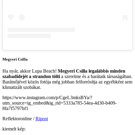
Megyeri Csilla
Ha nyár, akkor Lupa Beach!
Megyeri Csilla legalábbis minden
szabadidejét a strandon tölti
a szerelme és a barátaik társaságában.
Barátnőjével közös fotója még jobban felforrósítja az egyébként sem
klimatizált szobákat.
https://www.instagram.com/p/CgeL3mksBYa/?
utm_source=ig_embed&ig_rid=5333a785-54ea-4d30-b409-
8fa7f5797bf1
Reflektoronline /
Ripost
kiemelt kép: