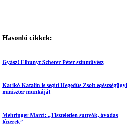
Hasonló cikkek:
Gyász! Elhunyt Scherer Péter színművész
Karikó Katalin is segíti Hegedűs Zsolt egészségügyi
miniszter munkáját
Mehringer Marci: „Tiszteletlen suttyók, óvodás
lúzerek”