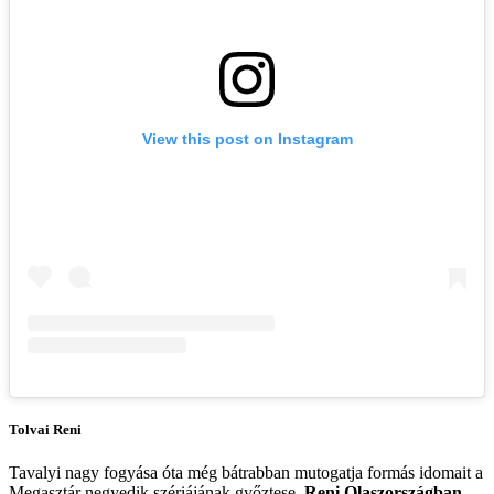
View this post on Instagram
Tolvai Reni
Tavalyi nagy fogyása óta még bátrabban mutogatja formás idomait a
Megasztár negyedik szériájának győztese.
Reni Olaszországban