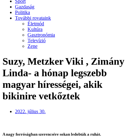
Sport
Gazdaság
Politika
További rovataink
Életmód
Kultúra
Gasztronómia
Televízió
Zene
Suzy, Metzker Viki , Zimány
Linda- a hónap legszebb
magyar hírességei, akik
bikinire vetkőztek
2022. július 30.
A nagy forróságban szerencsére sokan ledobták a ruhát.