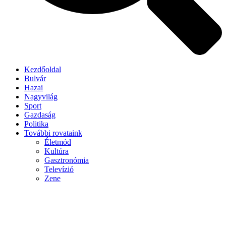
Kezdőoldal
Bulvár
Hazai
Nagyvilág
Sport
Gazdaság
Politika
További rovataink
Életmód
Kultúra
Gasztronómia
Televízió
Zene