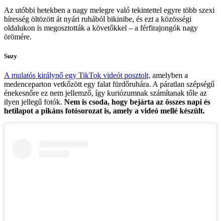
Az utóbbi hetekben a nagy melegre való tekintettel egyre több szexi
híresség öltözött át nyári ruhából bikinibe, és ezt a közösségi
oldalukon is megosztották a követőkkel – a férfirajongók nagy
örömére.
Suzy
A mulatós királynő egy TikTok videót posztolt,
amelyben a
medenceparton vetkőzött egy falat fürdőruhára. A páratlan szépségű
énekesnőre ez nem jellemző, így kuriózumnak számítanak tőle az
ilyen jellegű fotók.
Nem is csoda, hogy bejárta az összes napi és
hetilapot a pikáns fotósorozat is, amely a videó mellé készült.