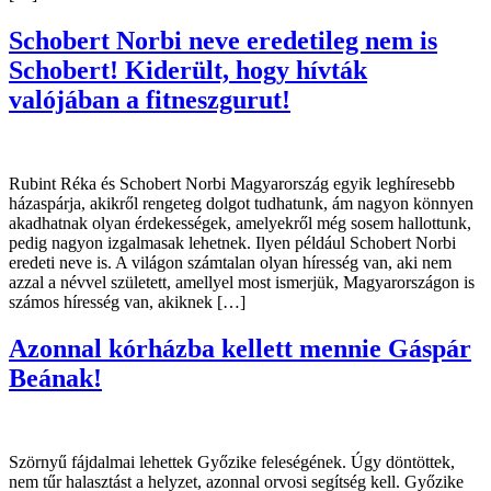
Schobert Norbi neve eredetileg nem is
Schobert! Kiderült, hogy hívták
valójában a fitneszgurut!
Rubint Réka és Schobert Norbi Magyarország egyik leghíresebb
házaspárja, akikről rengeteg dolgot tudhatunk, ám nagyon könnyen
akadhatnak olyan érdekességek, amelyekről még sosem hallottunk,
pedig nagyon izgalmasak lehetnek. Ilyen például Schobert Norbi
eredeti neve is. A világon számtalan olyan híresség van, aki nem
azzal a névvel született, amellyel most ismerjük, Magyarországon is
számos híresség van, akiknek […]
Azonnal kórházba kellett mennie Gáspár
Beának!
Szörnyű fájdalmai lehettek Győzike feleségének. Úgy döntöttek,
nem tűr halasztást a helyzet, azonnal orvosi segítség kell. Győzike