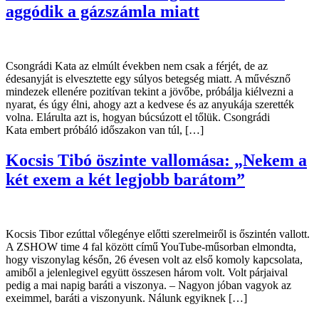
aggódik a gázszámla miatt
Csongrádi Kata az elmúlt években nem csak a férjét, de az
édesanyját is elvesztette egy súlyos betegség miatt. A művésznő
mindezek ellenére pozitívan tekint a jövőbe, próbálja kiélvezni a
nyarat, és úgy élni, ahogy azt a kedvese és az anyukája szerették
volna. Elárulta azt is, hogyan búcsúzott el tőlük. Csongrádi
Kata embert próbáló időszakon van túl, […]
Kocsis Tibó öszinte vallomása: „Nekem a
két exem a két legjobb barátom”
Kocsis Tibor ezúttal vőlegénye előtti szerelmeiről is őszintén vallott.
A ZSHOW time 4 fal között című YouTube-műsorban elmondta,
hogy viszonylag későn, 26 évesen volt az első komoly kapcsolata,
amiből a jelenlegivel együtt összesen három volt. Volt párjaival
pedig a mai napig baráti a viszonya. – Nagyon jóban vagyok az
exeimmel, baráti a viszonyunk. Nálunk egyiknek […]