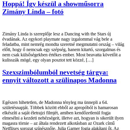
Hoppá! Így készül a showműsorra
Zimány Linda – fotó
Zimány Linda is szereplője lesz a Dancing with the Stars új
évadának. Az egykori playmate nagy izgalommal vág bele a
feladatba, mint nemrég mondta szeretné megmutatni ország – világ
előtt, hogy ő nemcsak egy szépség, hanem kitartó, szorgalmas és
nem csak külsőségekben értékes ember. Most beavatta követőit a
kulisszák mögé, egy olyan posztot tett közzé, […]
Szexszimbólumból nevetség tárgya:
ennyit változott a szülinapos Madonna
Egészen hihetetlen, de Madonna tényleg ma ünnepli a 64.
születésnapját. Többek között ebből az apropóból is hamarosan
elkészíti a saját életrajzi filmjét, amiben kendőzetlenül fogja
elmesélni a kezdeti nehézségeit, illetve azt, hogyan is sikerült ilyen
magasra törnie – az általa rendezett alkotásban az Ozark című
Netflixes sorozat színésznője, Julia Garner fogja alakítani őt. Az