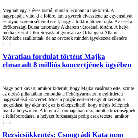
Meghalt egy 7 éves kisfiú, miután lezuhant a traktorról. A
nagypapája vitte ki a földre, ám a gyerek elvesztette az egyensúlyát
és olyan szerencsétlenül esett, hogy a traktor átment rajta. Az eset a
törökországi Bursa tartomány Akharem városánál történt. A helyi
média szerint Utku Soyaslant gyorsan az Orhangazi Állami
Kórházba szállították, de az orvosok minden igyekezete ellenére
[…]
Váratlan fordulat történt Majka
elmaradt 8 milliós koncertjének ügyében
Nagy port kavart, amikor kiderült, hogy Majka vasárnap este, szinte
az utolsó pillanatban lemondta a Fehérgyarmaton meghirdetett
nagyszabású koncertet. Most a polgármesterrel együtt keresik a
megoldást, így akár még az is elképzelhető, hogy mégis fellépnek
majd a helyszínen. A tény már önmagában okot adott a közönségnek
a felháborodásra, a helyzet furcsaságát pedig csak tetézte, amikor
[…]
Rezsicsökkentés: Csongrádi Kata nem