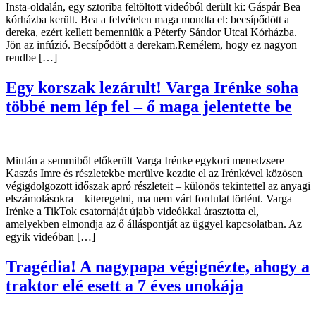
Insta-oldalán, egy sztoriba feltöltött videóból derült ki: Gáspár Bea
kórházba került. Bea a felvételen maga mondta el: becsípődött a
dereka, ezért kellett bemenniük a Péterfy Sándor Utcai Kórházba.
Jön az infúzió. Becsípődött a derekam.Remélem, hogy ez nagyon
rendbe […]
Egy korszak lezárult! Varga Irénke soha
többé nem lép fel – ő maga jelentette be
Miután a semmiből előkerült Varga Irénke egykori menedzsere
Kaszás Imre és részletekbe merülve kezdte el az Irénkével közösen
végigdolgozott időszak apró részleteit – különös tekintettel az anyagi
elszámolásokra – kiteregetni, ma nem várt fordulat történt. Varga
Irénke a TikTok csatornáját újabb videókkal árasztotta el,
amelyekben elmondja az ő álláspontját az üggyel kapcsolatban. Az
egyik videóban […]
Tragédia! A nagypapa végignézte, ahogy a
traktor elé esett a 7 éves unokája