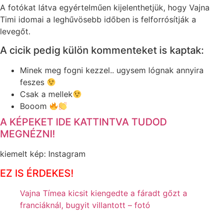
A fotókat látva egyértelműen kijelenthetjük, hogy Vajna
Timi idomai a leghűvösebb időben is felforrósítják a
levegőt.
A cicik pedig külön kommenteket is kaptak:
Minek meg fogni kezzel.. ugysem lógnak annyira
feszes
Csak a mellek
Booom
A KÉPEKET IDE KATTINTVA TUDOD
MEGNÉZNI!
kiemelt kép: Instagram
EZ IS ÉRDEKES!
Vajna Tímea kicsit kiengedte a fáradt gőzt a
franciáknál, bugyit villantott – fotó