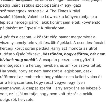
pedig „nárcisztikus szociopatának”, egy igazi
szörnyetegnek tartották. A The Times királyi
szakértőjének, Valentine Low-nak a könyve rántja le a
leplet a hercegi párról, akik koránt sem éltek követendő
példaként az Egyesült Királyságban.
A pár és a csapatuk között elég hamar megromlott a
viszony, amely tele volt feszültségekkel. A csendes-óceáni
hercegi körút során például Harry azt mondta az útról
tudósító újságíróknak:
„Köszönöm, hogy eljöttek, bár nem
hívtunk meg senkit”
. A csapata persze nem győzött
mentegetőzni a herceg nevében, és amikor szóvá tették
Harrynek, hogy ez nem hangzott a legjobban, csak
ráförmedt az embereire, hogy akkor nem kellett volna őt
arra kényszeríteni, hogy részt vegyen egy ilyen
eseményen. A csapat szerint Harry arrogáns és lekezelő
volt, ez is jól mutatja, hogy nem volt rózsás a nekik
dolgozók helyzete.