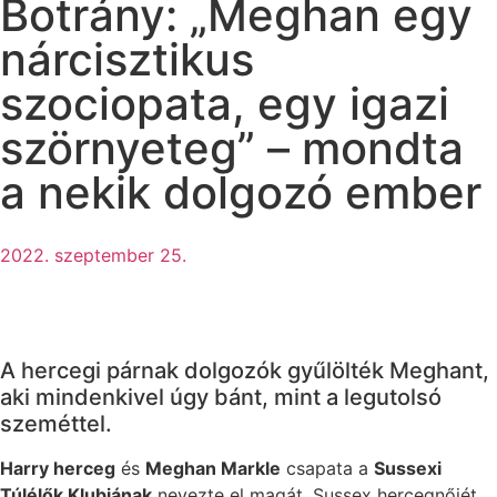
Botrány: „Meghan egy
nárcisztikus
szociopata, egy igazi
szörnyeteg” – mondta
a nekik dolgozó ember
2022. szeptember 25.
A hercegi párnak dolgozók gyűlölték Meghant,
aki mindenkivel úgy bánt, mint a legutolsó
szeméttel.
Harry herceg
és
Meghan Markle
csapata a
Sussexi
Túlélők Klubjának
nevezte el magát, Sussex hercegnőjét