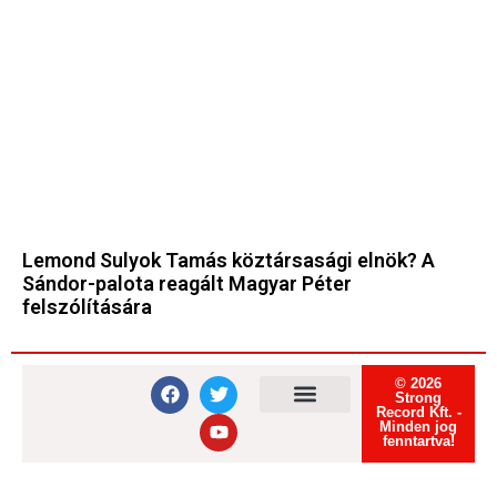
Lemond Sulyok Tamás köztársasági elnök? A
Sándor-palota reagált Magyar Péter
felszólítására
© 2026
Strong
Record Kft. -
Minden jog
Felhasználási feltételek
Adatvédelmi tájékoztató
Süti tájékoztató
fenntartva!